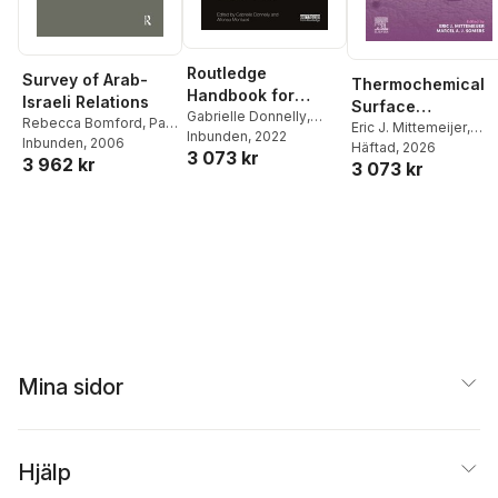
Routledge
Survey of Arab-
Thermochemical
Handbook for
Israeli Relations
Surface
Creative Futures
Gabrielle Donnelly
,
Rebecca Bomford
,
Paul
Engineering of
Eric J. Mittemeijer
,
Alfonso Montuori
Inbunden
, 2022
Cossali
Inbunden
, 2006
Marcel A.J. Somers
Häftad
, 2026
Steels
3 073 kr
3 962 kr
3 073 kr
Mina sidor
Hjälp