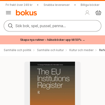
Fri frakt över 249 kr
•
Snabba leveranser
•
Billiga böcker
Sök bok, spel, pussel, penna...
Skapa nya rutiner – hälsoböcker upp till 50% →
Samhälle och politik
Samhälle och kultur
Kultur och medier
Ref