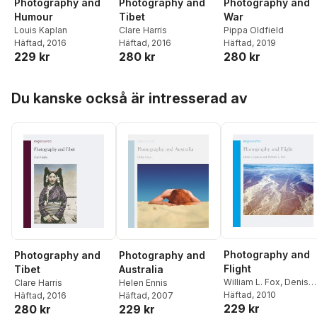
Photography and
Photography and
Photography and
Humour
Tibet
War
Louis Kaplan
Clare Harris
Pippa Oldfield
Häftad
, 2016
Häftad
, 2016
Häftad
, 2019
229 kr
280 kr
280 kr
Hoppa över listan
Du kanske också är intresserad av
Photography and
Photography and
Photography and
Flight
Tibet
Australia
William L. Fox
,
Denis
Clare Harris
Helen Ennis
Cosgrove
Häftad
, 2010
Häftad
, 2016
Häftad
, 2007
229 kr
280 kr
229 kr