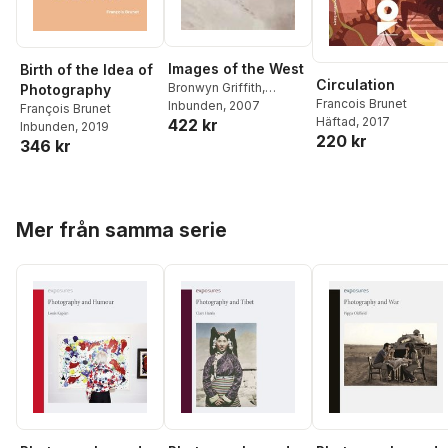
Images of the West
Birth of the Idea of
Circulation
Bronwyn Griffith
,
Photography
Francois Brunet
Francois Brunet
Inbunden
, 2007
François Brunet
Häftad
, 2017
422 kr
Inbunden
, 2019
220 kr
346 kr
Hoppa över listan
Mer från samma serie