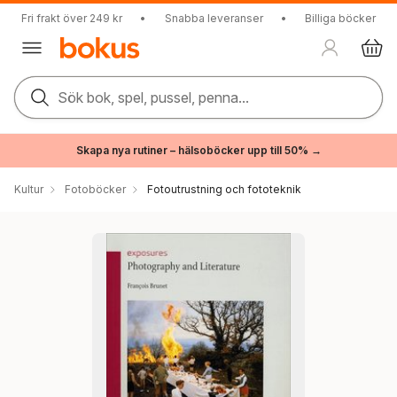
Fri frakt över 249 kr
•
Snabba leveranser
•
Billiga böcker
Sök bok, spel, pussel, penna...
Skapa nya rutiner – hälsoböcker upp till 50% →
Kultur
Fotoböcker
Fotoutrustning och fototeknik