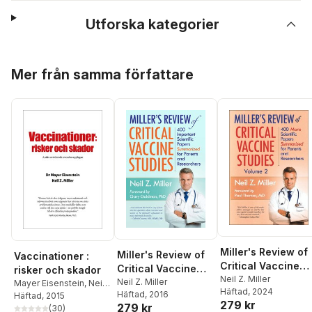
Utforska kategorier
Hoppa över listan
Mer från samma författare
Miller's Review of
Miller's Review of
Vaccinationer :
Critical Vaccine
Critical Vaccine
risker och skador
Studies, Volume 2
Neil Z. Miller
Studies
Neil Z. Miller
Mayer Eisenstein
,
Neil
Häftad
, 2024
Häftad
, 2016
Z. Miller
Häftad
, 2015
279 kr
279 kr
(
30
)