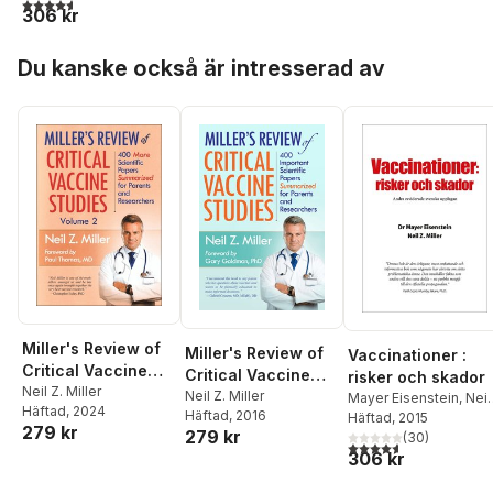
4,6
utav 5 stjärnor. Totalt antal röster:
306 kr
Hoppa över listan
Du kanske också är intresserad av
Miller's Review of
Miller's Review of
Vaccinationer :
Critical Vaccine
Critical Vaccine
risker och skador
Studies, Volume 2
Neil Z. Miller
Studies
Neil Z. Miller
Mayer Eisenstein
,
Neil
Häftad
, 2024
Häftad
, 2016
Z. Miller
Häftad
, 2015
279 kr
279 kr
(
30
)
4,6
utav 5 stjärnor. Tota
306 kr