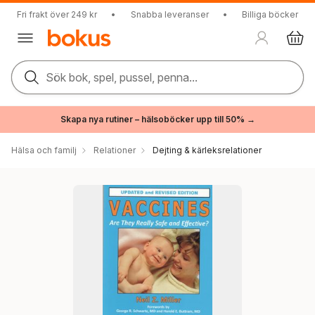
Fri frakt över 249 kr
•
Snabba leveranser
•
Billiga böcker
Sök bok, spel, pussel, penna...
Skapa nya rutiner – hälsoböcker upp till 50% →
Hälsa och familj
Relationer
Dejting & kärleksrelationer