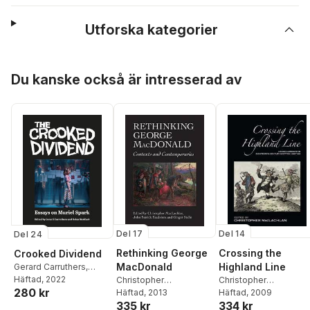
Utforska kategorier
Hoppa över listan
Du kanske också är intresserad av
Del 17
Del 14
Del 24
Rethinking George
Crossing the
Crooked Dividend
MacDonald
Highland Line
Gerard Carruthers
,
Helen Stoddart
Häftad
, 2022
Christopher
Christopher
280 kr
MacLachlan
Häftad
, 2013
,
John
MacLachlan
Häftad
, 2009
335 kr
334 kr
Patrick Pazdziora
,