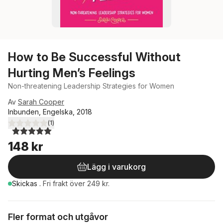
How to Be Successful Without
Hurting Men’s Feelings
Non-threatening Leadership Strategies for Women
Av
Sarah Cooper
Inbunden, Engelska, 2018
(
1
)
5,0
utav 5 stjärnor. Totalt antal röster:
148 kr
Lägg i varukorg
Skickas
.
Fri frakt över 249 kr.
Fler format och utgåvor