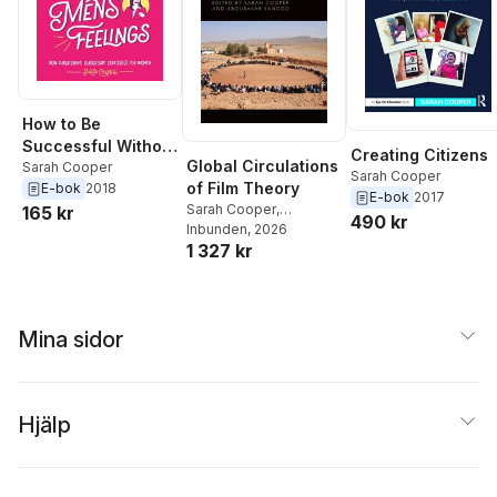
How to Be
Successful Without
Creating Citizens
Global Circulations
Hurting Men’s
Sarah Cooper
Sarah Cooper
of Film Theory
E-bok
2018
Feelings
E-bok
2017
Sarah Cooper
,
165 kr
490 kr
Aboubakar Sanogo
Inbunden
, 2026
1 327 kr
Mina sidor
Hjälp