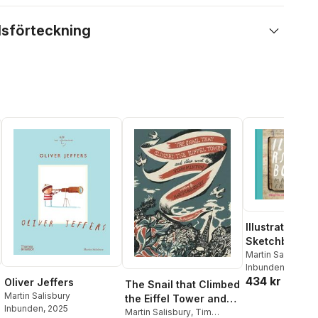
lsförteckning
Illustrators'
Sketchbooks: 
the Creative
Martin Salisbury
Inbunden
, 2023
Processes of
434 kr
Oliver Jeffers
Iconic and Em
The Snail that Climbed
Martin Salisbury
Artists
the Eiffel Tower and
Inbunden
, 2025
Other Work by John
Martin Salisbury
,
Tim