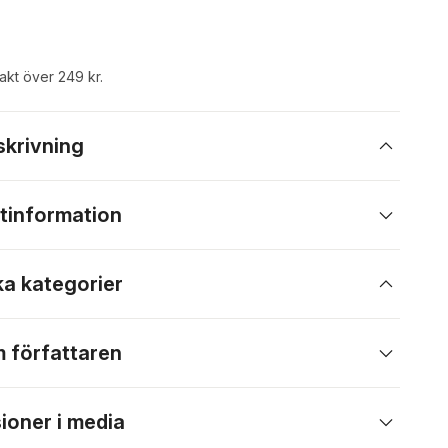
rakt över 249 kr.
skrivning
tinformation
ka kategorier
 författaren
ioner i media