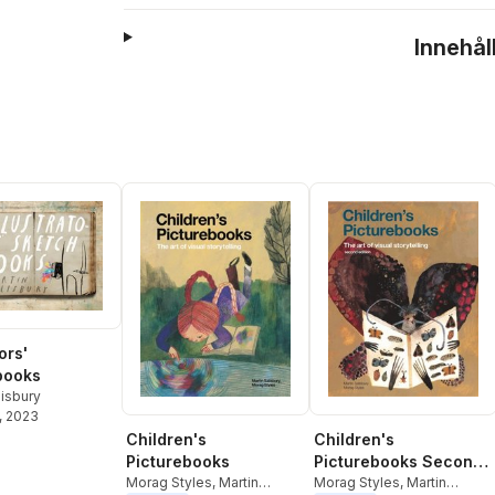
Innehål
tors'
books
lisbury
, 2023
Children's
Children's
Picturebooks
Picturebooks Second
Morag Styles
,
Martin
Edition
Morag Styles
,
Martin