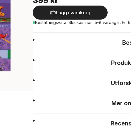
399 kr
Lägg i varukorg
Beställningsvara.
Skickas
inom 5-8 vardagar
.
Fri f
Be
Produk
Utfors
Mer om
Recens