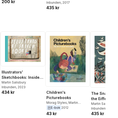
200 kr
Mainstone
Inbunden
, 2017
Minton
435 kr
Illustrators'
Sketchbooks: Inside
the Creative
Martin Salisbury
Inbunden
, 2023
Processes of 60
434 kr
Children's
Iconic and Emerging
The Snail tha
Picturebooks
Artists
the Eiffel Tow
Morag Styles
,
Martin
Other Work by
Martin Salisbury
,
Salisbury
E-bok
2012
Mainstone
Inbunden
, 2017
Minton
435 kr
43 kr