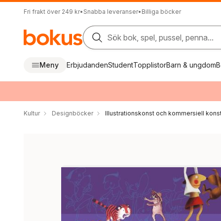
Fri frakt över 249 kr
•
Snabba leveranser
•
Billiga böcker
Sök bok, spel, pussel, penna...
Meny
Erbjudanden
Student
Topplistor
Barn & ungdom
B
Kultur
Designböcker
Illustrationskonst och kommersiell kons