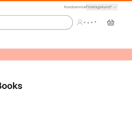
Kundservice
Företagskund?
 Books