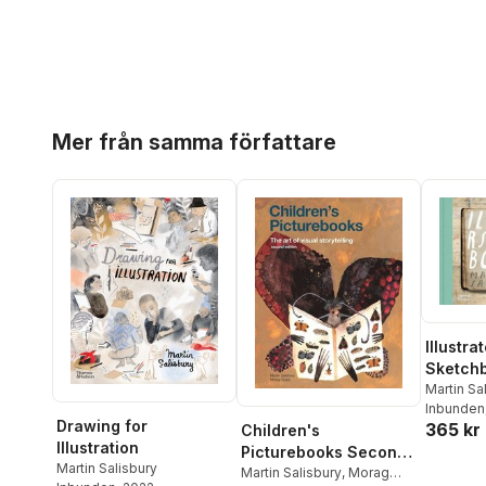
Hoppa över listan
Mer från samma författare
Illustra
Sketch
Martin Sa
Inbunden
Drawing for
365 kr
Children's
Illustration
Picturebooks Second
Martin Salisbury
Edition
Martin Salisbury
,
Morag