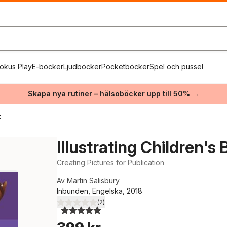
okus Play
E-böcker
Ljudböcker
Pocketböcker
Spel och pussel
Skapa nya rutiner – hälsoböcker upp till 50% →
t
Illustrating Children's
Creating Pictures for Publication
Av
Martin Salisbury
Inbunden, Engelska, 2018
(
2
)
5,0
utav 5 stjärnor. Totalt antal röster: