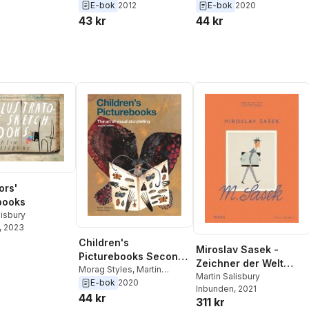
Salisbury
Salisbury
E-bok
2012
E-bok
2020
43 kr
44 kr
tors'
books
lisbury
, 2023
Children's
Miroslav Sasek -
Picturebooks Second
Zeichner der Welt
Edition
Morag Styles
,
Martin
(Bibliothek der
Martin Salisbury
Salisbury
E-bok
2020
Inbunden
, 2021
Illustratoren)
44 kr
311 kr