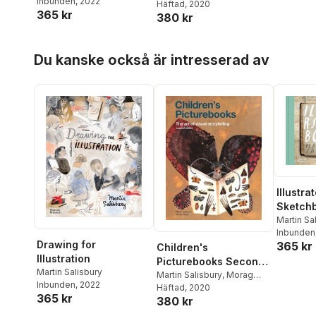
Inbunden
, 2022
Styles
Häftad
, 2020
365 kr
380 kr
Hoppa över listan
Du kanske också är intresserad av
Illustra
Sketch
Martin Sa
Inbunden
Drawing for
365 kr
Children's
Illustration
Picturebooks Second
Martin Salisbury
Edition
Martin Salisbury
,
Morag
Inbunden
, 2022
Styles
Häftad
, 2020
365 kr
380 kr