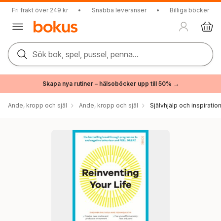
Fri frakt över 249 kr
•
Snabba leveranser
•
Billiga böcker
Sök bok, spel, pussel, penna...
Skapa nya rutiner – hälsoböcker upp till 50% →
Ande, kropp och själ
Ande, kropp och själ
Självhjälp och inspiratio