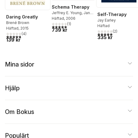
Schema Therapy
Jeffrey E. Young
,
Janet
Self-Therapy
Daring Greatly
S. Klosko
Häftad
, 2006
,
Marjorie E.
Jay Earley
Brené Brown
Weishaar
(
1
)
Häftad
5,0
utav 5 stjärnor. Totalt antal röster:
Häftad
, 2015
739 kr
(
2
)
5,0
utav 5 stjärnor. Tota
(
4
)
4,8
utav 5 stjärnor. Totalt antal röster:
335 kr
139 kr
Mina sidor
Hjälp
Om Bokus
Populärt