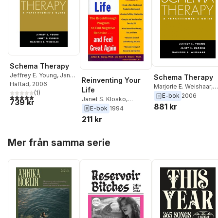
Schema Therapy
Jeffrey E. Young
,
Janet
Schema Therapy
Reinventing Your
S. Klosko
Häftad
, 2006
,
Marjorie E.
Marjorie E. Weishaar
,
Life
Weishaar
(
1
)
Janet S. Klosko
,
E-bok
2006
5,0
utav 5 stjärnor. Totalt antal röster:
Janet S. Klosko
,
739 kr
Jeffrey E. Young
881 kr
Jeffrey E. Young
E-bok
1994
211 kr
Hoppa över listan
Mer från samma serie