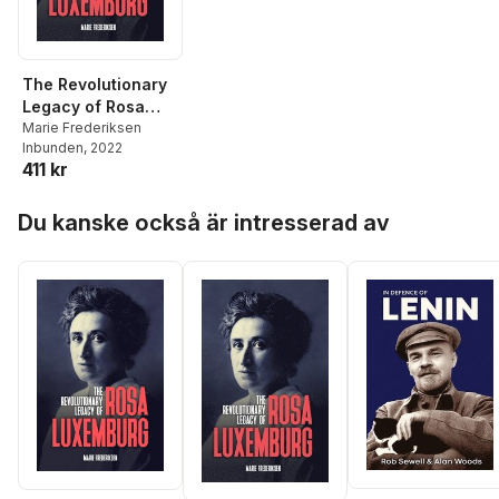
The Revolutionary
Legacy of Rosa
Luxemburg
Marie Frederiksen
Inbunden
, 2022
411 kr
Hoppa över listan
Du kanske också är intresserad av