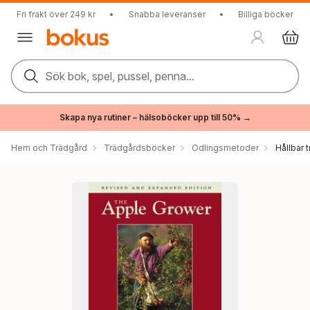
Fri frakt över 249 kr
•
Snabba leveranser
•
Billiga böcker
Sök bok, spel, pussel, penna...
Skapa nya rutiner – hälsoböcker upp till 50% →
Hem och Trädgård
Trädgårdsböcker
Odlingsmetoder
Hållbar 