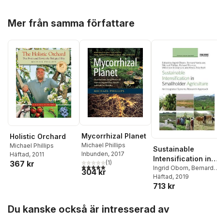
Hoppa över listan
Mer från samma författare
Mycorrhizal Planet
Holistic Orchard
Michael Phillips
Michael Phillips
Sustainable
Inbunden
, 2017
Häftad
, 2011
Intensification in
(
1
)
367 kr
5,0
utav 5 stjärnor. Totalt antal röster:
Smallholder
Ingrid Oborn
,
Bernard
304 kr
Vanlauwe
Häftad
, 2019
,
Michael
Agriculture
713 kr
Phillips
,
Richard
Thomas
,
Willemien
Hoppa över listan
Brooijmans
,
Kwesi Att
Du kanske också är intresserad av
Krah