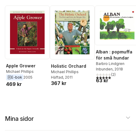
Alban : popmuffa
för små hundar
Barbro Lindgren
Apple Grower
Holistic Orchard
Inbunden
, 2018
Michael Phillips
Michael Phillips
(
2
)
5,0
utav 5 stjärnor. Tota
E-bok
2005
Häftad
, 2011
63 kr
367 kr
469 kr
Mina sidor