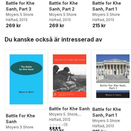
Battle for Khe
Battle for Khe
Battle for Khe
Sanh, Part 3
Sanh, Part 2
Sanh, Part 1
Moyers S Shore
Moyers S Shore
Moyers S Shore
Häftad
, 2013
Häftad
, 2013
Häftad
, 2013
269 kr
269 kr
215 kr
Hoppa över listan
Du kanske också är intresserad av
Battle for Khe Sanh
Battle for Khe
Moyers S. Shore
,
Sanh, Part 1
Battle For Khe
Marine Corps History &
Häftad
, 2012
Moyers S Shore
Sanh
Museums Division
(
1
)
Häftad
, 2013
Moyers S Shore
4,0
utav 5 stjärnor. Totalt antal röster:
220 kr