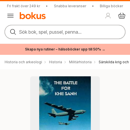
Fri frakt över 249 kr
•
Snabba leveranser
•
Billiga böcker
Sök bok, spel, pussel, penna...
Skapa nya rutiner – hälsoböcker upp till 50% →
Historia och arkeologi
Historia
Militärhistoria
Särskilda krig och 