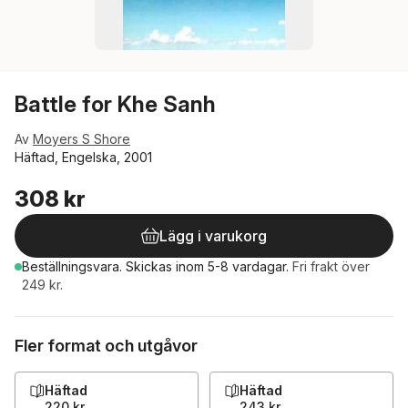
Battle for Khe Sanh
Av
Moyers S Shore
Häftad, Engelska, 2001
308 kr
Lägg i varukorg
Beställningsvara.
Skickas
inom 5-8 vardagar
.
Fri frakt över
249 kr.
Fler format och utgåvor
Häftad
Häftad
220 kr
243 kr