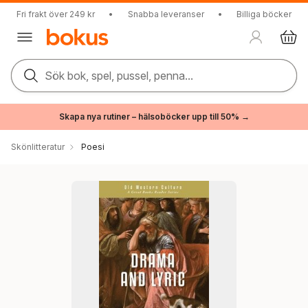
Fri frakt över 249 kr
•
Snabba leveranser
•
Billiga böcker
Sök bok, spel, pussel, penna...
Skapa nya rutiner – hälsoböcker upp till 50% →
Skönlitteratur
Poesi