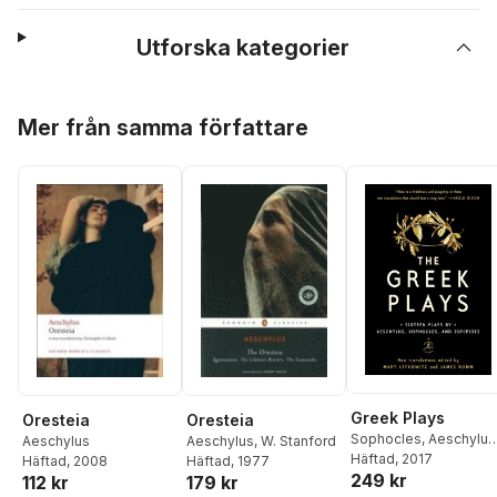
Utforska kategorier
Hoppa över listan
Mer från samma författare
Greek Plays
Oresteia
Oresteia
Sophocles
,
Aeschylus
Aeschylus
Aeschylus
,
W. Stanford
Euripides
Häftad
, 2017
,
Mary
Häftad
, 2008
Häftad
, 1977
249 kr
Lefkowitz
,
James
112 kr
179 kr