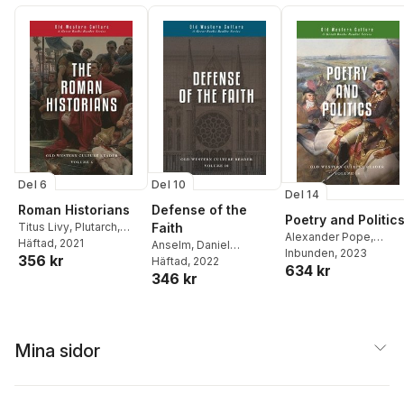
Del 6
Del 10
Del 14
Roman Historians
Defense of the
Poetry and Politic
Titus Livy
,
Plutarch
,
Faith
Alexander Pope
,
Daniel Foucachon
Häftad
, 2021
Anselm
,
Daniel
Edmund Burke
Inbunden
, 2023
,
Daniel
356 kr
Foucachon
Häftad
, 2022
634 kr
Foucachon
346 kr
Mina sidor