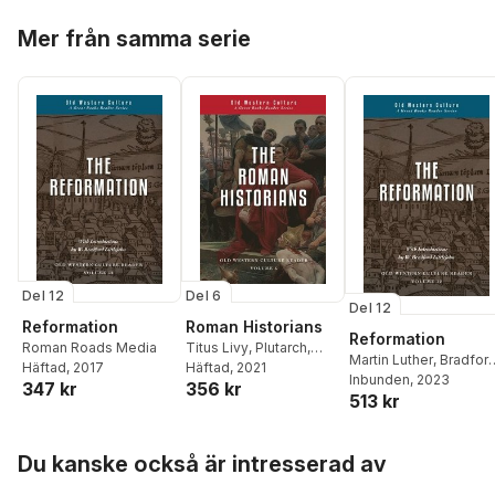
Romm
Hoppa över listan
Mer från samma serie
Del 12
Del 6
Del 12
Reformation
Roman Historians
Reformation
Roman Roads Media
Titus Livy
,
Plutarch
,
Martin Luther
,
Bradfor
Häftad
, 2017
Daniel Foucachon
Häftad
, 2021
Littlejohn
Inbunden
, 2023
347 kr
356 kr
513 kr
Hoppa över listan
Du kanske också är intresserad av