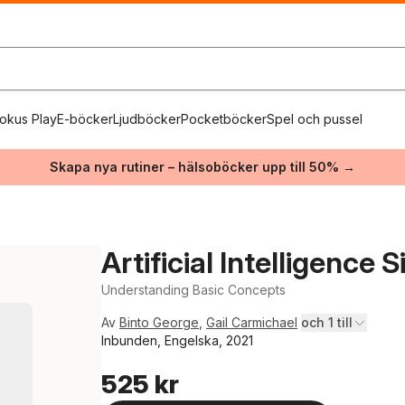
okus Play
E-böcker
Ljudböcker
Pocketböcker
Spel och pussel
Skapa nya rutiner – hälsoböcker upp till 50% →
Artificial Intelligence S
Understanding Basic Concepts
Av
Binto George
,
Gail Carmichael
och 1 till
Inbunden, Engelska, 2021
525 kr