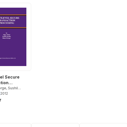
vel Secure
tion
ing
orge
,
Sushil
ijay Atluri
2012
r