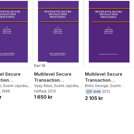
Del 16
vel Secure
Multilevel Secure
Multilevel Secure
tion
Transaction
Transaction
ing
i
,
Sushil Jajodia
,
Processing
Vijay Atluri
,
Sushil Jajodia
,
Processing
Binto George
,
Sushil
orge
, 1999
Binto George
Häftad
, 2012
Jajodia
,
Vijay Atluri
E-bok
2012
r
1 650 kr
2 105 kr