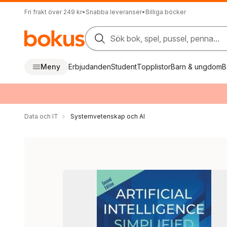
Fri frakt över 249 kr
•
Snabba leveranser
•
Billiga böcker
Sök bok, spel, pussel, penna...
Meny
Erbjudanden
Student
Topplistor
Barn & ungdom
B
Data och IT
Systemvetenskap och AI