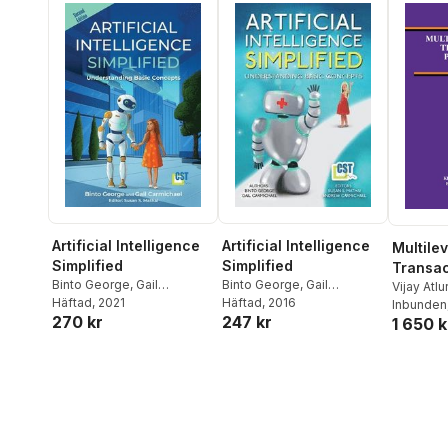
Artificial Intelligence
Artificial Intelligence
Multile
Simplified
Simplified
Transac
Binto George
,
Gail
Binto George
,
Gail
Process
Vijay Atlur
Carmichael
Häftad
, 2021
,
Susan Mathai
Carmichael
Häftad
, 2016
,
Susan S Mathai
Binto Ge
Inbunden
270 kr
247 kr
1 650 k