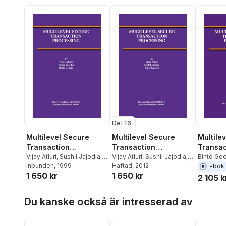
Del 16
Multilevel Secure
Multilevel Secure
Multile
Transaction
Transaction
Transac
Processing
Vijay Atluri
,
Sushil Jajodia
,
Processing
Vijay Atluri
,
Sushil Jajodia
,
Process
Binto Ge
Binto George
Inbunden
, 1999
Binto George
Häftad
, 2012
Jajodia
,
V
E-bok
1 650 kr
1 650 kr
2 105 k
Hoppa över listan
Du kanske också är intresserad av