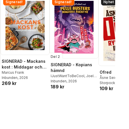
Signerad!
Signerad!
Nyhet
Del 2
SIGNERAD - Mackans
SIGNERAD - Kopians
kost : Middagar och
hämnd
Ofred
matlådor
Marcus Frank
IJustWantToBeCool
,
Joel
Inbunden
, 2026
Åsne Seierstad
Adolphson
Inbunden
, 2026
,
Emil Ejdemo
269 kr
Storpocket
, 2026
189 kr
Beer
,
Victor Beer
109 kr