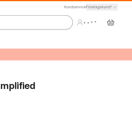
Kundservice
Företagskund?
implified