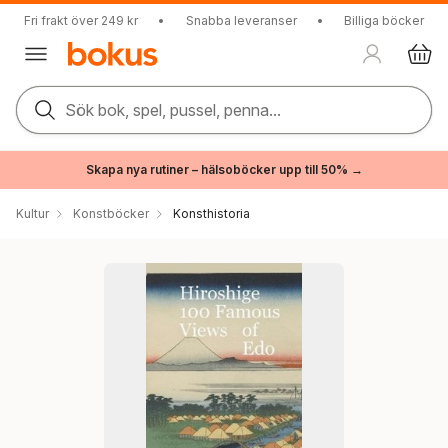
Fri frakt över 249 kr
•
Snabba leveranser
•
Billiga böcker
Sök bok, spel, pussel, penna...
Skapa nya rutiner – hälsoböcker upp till 50% →
Kultur
Konstböcker
Konsthistoria