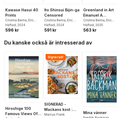
Kawase Hasui 40
Ito Shinsui Bijin-ga
Greenland in Art
Prints
Censored
Emanuel A
Cristina Berna
,
Eric
Cristina Berna
,
Eric
Petersen
Cristina Berna
,
Eric
Thomsen
Häftad
, 2024
Thomsen
Häftad
, 2024
Thomsen
Häftad
, 2025
596 kr
591 kr
563 kr
Hoppa över listan
Du kanske också är intresserad av
Signerad!
SIGNERAD -
Hiroshige 100
Mackans kost :
Mina vänner
Famous Views Of
Middagar och
Marcus Frank
Fredrik Backman