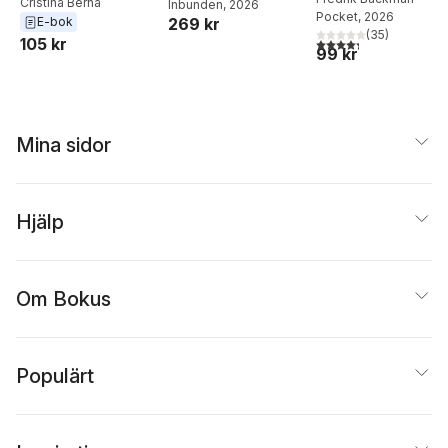
Edo
Cristina Berna
Inbunden
, 2026
matlådor
Pocket
, 2026
269 kr
E-bok
(
35
)
4,3
utav 5 stjärnor. Tota
105 kr
99 kr
Mina sidor
Hjälp
Om Bokus
Populärt