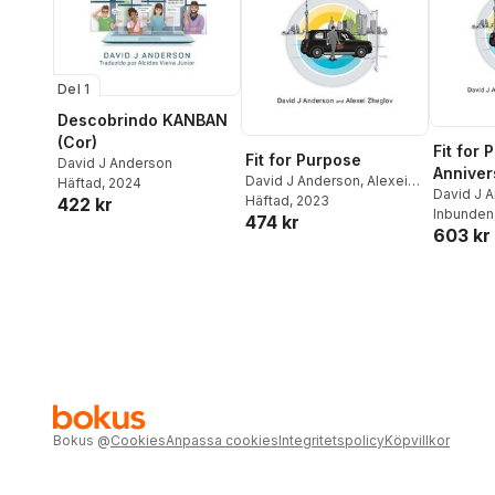
Del 1
Descobrindo KANBAN
(Cor)
Fit for 
Fit for Purpose
David J Anderson
Anniver
David J Anderson
,
Alexei
Häftad
, 2024
David J 
Zheglov
Häftad
, 2023
422 kr
Zheglov
Inbunden
474 kr
603 kr
Bokus
@
Cookies
Anpassa cookies
Integritetspolicy
Köpvillkor