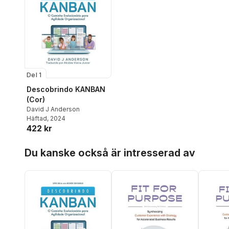
Del 1
Descobrindo KANBAN
(Cor)
David J Anderson
Häftad
, 2024
422 kr
Hoppa över listan
Du kanske också är intresserad av