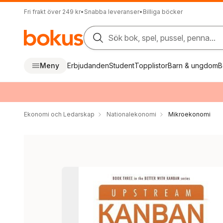
Fri frakt över 249 kr
•
Snabba leveranser
•
Billiga böcker
Sök bok, spel, pussel, penna...
Meny
Erbjudanden
Student
Topplistor
Barn & ungdom
B
Ekonomi och Ledarskap
Nationalekonomi
Mikroekonomi