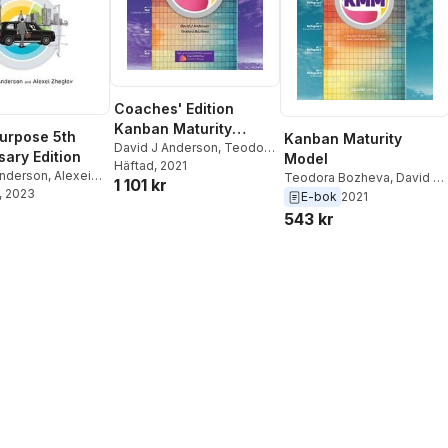
Coaches' Edition
Kanban Maturity
Purpose 5th
Kanban Maturity
Model
David J Anderson
,
Teodora
sary Edition
Model
Bozheva
Häftad
, 2021
Anderson
,
Alexei
Teodora Bozheva
,
David J
1 101 kr
, 2023
Anderson
E-bok
2021
543 kr