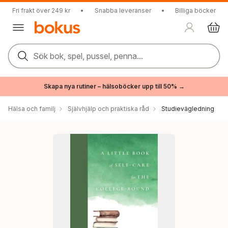
Fri frakt över 249 kr
•
Snabba leveranser
•
Billiga böcker
Sök bok, spel, pussel, penna...
Skapa nya rutiner – hälsoböcker upp till 50% →
Hälsa och familj
Självhjälp och praktiska råd
Studievägledning