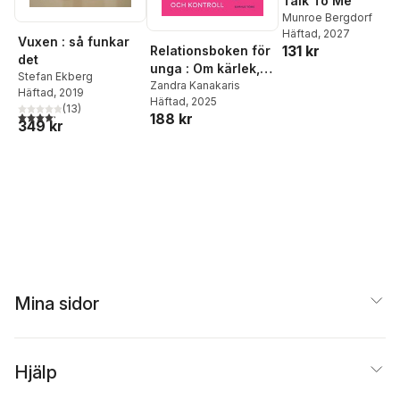
Talk To Me
Munroe Bergdorf
Häftad
, 2027
Vuxen : så funkar
131 kr
Relationsboken för
det
unga : Om kärlek,
Stefan Ekberg
svartsjuka och
Zandra Kanakaris
Häftad
, 2019
Häftad
, 2025
kontroll
(
13
)
4,2
utav 5 stjärnor. Totalt antal röster:
188 kr
349 kr
Mina sidor
Hjälp