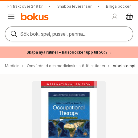
Fri frakt över 249 kr
•
Snabba leveranser
•
Billiga böcker
Sök bok, spel, pussel, penna...
Skapa nya rutiner – hälsoböcker upp till 50% →
Medicin
Omvårdnad och medicinska stödfunktioner
Arbetsterapi