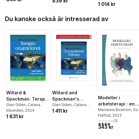
839 kr
1 014 kr
Hoppa över listan
Du kanske också är intresserad av
Willard &
Willard and
Modeller i
Spackman. Terapia
Spackman's
arbetsterapi : en
ocupacional
Glen Gillen
,
Catana
Occupational
Glen Gillen
,
Catana
introduktion
Marianne Boström
,
Sof
1 411 kr
Brown
Inbunden
, 2024
Brown
Therapy 14e
Fristedt
Häftad
, 2023
,
Marianne
1 631 kr
Lippincott Connect
Granbom
(
,
1
)
Eva Månsso
4,0
utav 5 stjärnor. Tota
International
343 kr
Lexell
Edition Print Book
and Digital Access