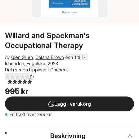
Willard and Spackman's
Occupational Therapy
Av
Glen Gillen
,
Catana Brown
och 1 till
Inbunden, Engelska, 2023
Del i serien
Lippincott Connect
(
1
)
5,0
utav 5 stjärnor. Totalt antal röster:
995 kr
Lägg i varukorg
.
Fri frakt över 249 kr.
Beskrivning