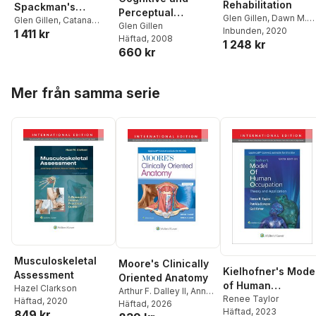
Rehabilitation
Spackman's
Perceptual
Glen Gillen
,
Dawn M.
Occupational
Glen Gillen
,
Catana
Rehabilitation
Glen Gillen
Nilsen
Inbunden
, 2020
1 411 kr
Brown
Therapy 14e
Häftad
, 2008
1 248 kr
Lippincott Connect
660 kr
International
Edition Print Book
Hoppa över listan
Mer från samma serie
and Digital Access
Card Package
Musculoskeletal
Moore's Clinically
Kielhofner's Mode
Assessment
Oriented Anatomy
of Human
Hazel Clarkson
Arthur F. Dalley II
,
Anne
Occupation
Renee Taylor
Häftad
, 2020
M. R. Agur
Häftad
, 2026
Häftad
, 2023
849 kr