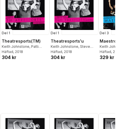
Del 1
Del 1
Del 3
Theatresports(TM)
Theatresports'u
Maestro Impr
Keith Johnstone
,
Patti
Keith Johnstone
,
Steve
Keith Johnstone
,
Stiles
Häftad
,
Steve Jarand
, 2018
Jarand
Häftad
, 2018
Jarand
Häftad
, 2019
304 kr
304 kr
329 kr