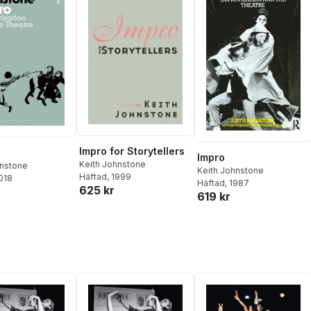
Impro for Storytellers
Impro
Keith Johnstone
hnstone
Keith Johnstone
Häftad
, 1999
2018
Häftad
, 1987
625 kr
619 kr