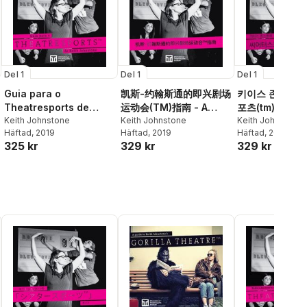
Del 1
Del 1
Del 1
Guia para o
凯斯-约翰斯通的即兴剧场
키이스 존스톤의
Theatresports de
运动会(TM)指南 - A
포츠(tm) 가이드
Keith Johnstone
Keith Johnstone
Guide to Keith
Keith Johnstone
Keith Johnstone
Häftad
, 2019
Häftad
, 2019
Häftad
, 2019
Johnstone's
325 kr
329 kr
329 kr
Theatresports(TM)