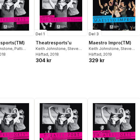
Del 1
Del 3
sports(TM)
Theatresports'u
Maestro Impro(TM)
hnstone
,
Patti
Keith Johnstone
,
Steve
Keith Johnstone
,
Steve
eve Jarand
2018
Jarand
Häftad
, 2018
Jarand
Häftad
, 2019
304 kr
329 kr