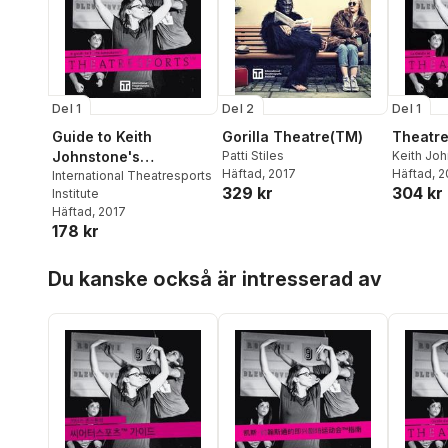
Del 1
Del 2
Del 1
Guide to Keith
Gorilla Theatre(TM)
Theatre
Johnstone's
Patti Stiles
Keith Jo
Häftad
, 2017
Stiles
Häftad
,
St
, 
Theatresports(TM)
International Theatresports
329 kr
304 kr
Institute
Häftad
, 2017
178 kr
Hoppa över listan
Du kanske också är intresserad av