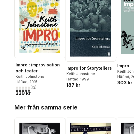
Impro : improvisation
Impro
Impro for Storytellers
och teater
Keith Jo
Keith Johnstone
Keith Johnstone
Häftad
, 
Häftad
, 1999
303 kr
Häftad
, 2015
187 kr
(
12
)
4,8
utav 5 stjärnor. Totalt antal röster:
229 kr
Hoppa över listan
Mer från samma serie