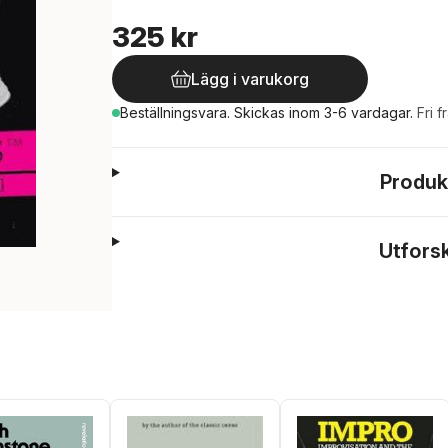
325 kr
Lägg i varukorg
Beställningsvara.
Skickas
inom 3-6 vardagar
.
Fri f
Produk
Utfors