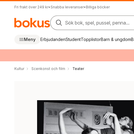
Fri frakt över 249 kr
•
Snabba leveranser
•
Billiga böcker
Sök bok, spel, pussel, penna...
Meny
Erbjudanden
Student
Topplistor
Barn & ungdom
B
Kultur
Scenkonst och film
Teater