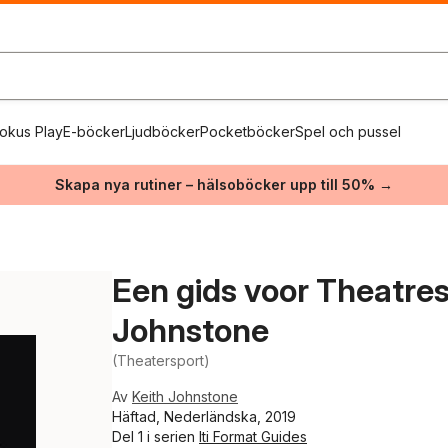
okus Play
E-böcker
Ljudböcker
Pocketböcker
Spel och pussel
Skapa nya rutiner – hälsoböcker upp till 50% →
Een gids voor Theatre
Johnstone
(Theatersport)
Av
Keith Johnstone
Häftad, Nederländska, 2019
Del 1 i serien
Iti Format Guides