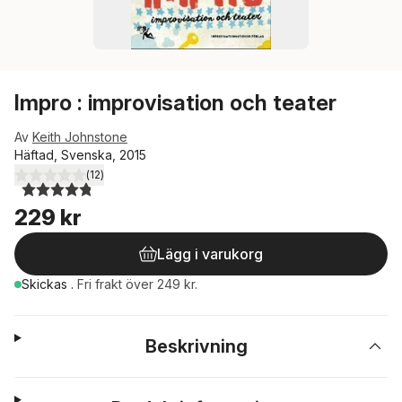
Impro : improvisation och teater
Av
Keith Johnstone
Häftad, Svenska, 2015
(
12
)
4,8
utav 5 stjärnor. Totalt antal röster:
229 kr
Lägg i varukorg
Skickas
.
Fri frakt över 249 kr.
Beskrivning