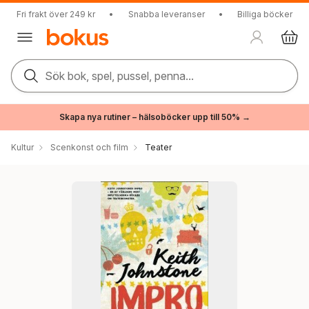
Fri frakt över 249 kr
•
Snabba leveranser
•
Billiga böcker
Sök bok, spel, pussel, penna...
Skapa nya rutiner – hälsoböcker upp till 50% →
Kultur
Scenkonst och film
Teater