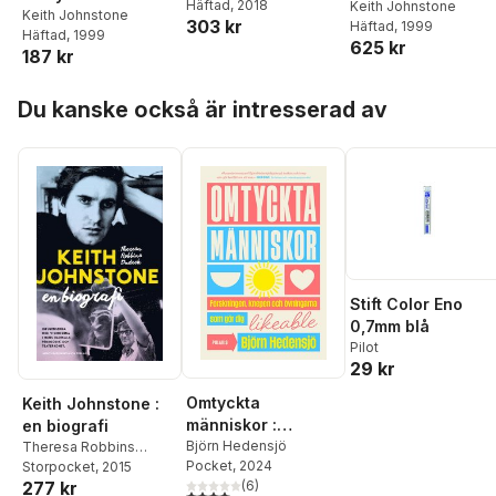
Häftad
, 2018
Keith Johnstone
Keith Johnstone
303 kr
Häftad
, 1999
Häftad
, 1999
625 kr
187 kr
Hoppa över listan
Du kanske också är intresserad av
Stift Color Eno
0,7mm blå
Pilot
29 kr
Omtyckta
Keith Johnstone :
människor :
en biografi
forskningen,
Björn Hedensjö
Theresa Robbins
Pocket
, 2024
Dudeck
Storpocket
, 2015
knepen och
277 kr
(
6
)
övningarna som
4,0
utav 5 stjärnor. Totalt antal röster: