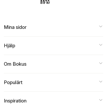
89 kr
gör dig likeable
Mina sidor
Hjälp
Om Bokus
Populärt
Inspiration