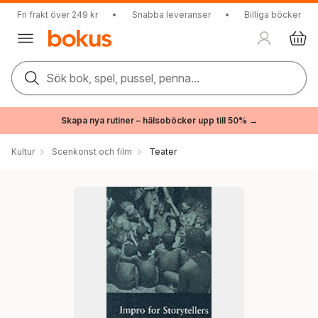
Fri frakt över 249 kr
•
Snabba leveranser
•
Billiga böcker
Sök bok, spel, pussel, penna...
Skapa nya rutiner – hälsoböcker upp till 50% →
Kultur
Scenkonst och film
Teater