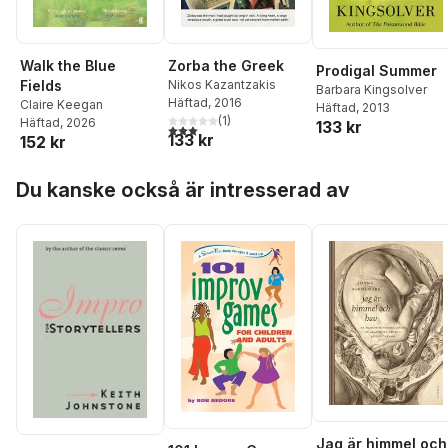
Walk the Blue
Zorba the Greek
Prodigal Summer
Fields
Nikos Kazantzakis
Barbara Kingsolver
Häftad
, 2016
Claire Keegan
Häftad
, 2013
(
1
)
Häftad
, 2026
133 kr
3,0
utav 5 stjärnor. Totalt antal röster:
133 kr
152 kr
Hoppa över listan
Du kanske också är intresserad av
Jag är himmel och