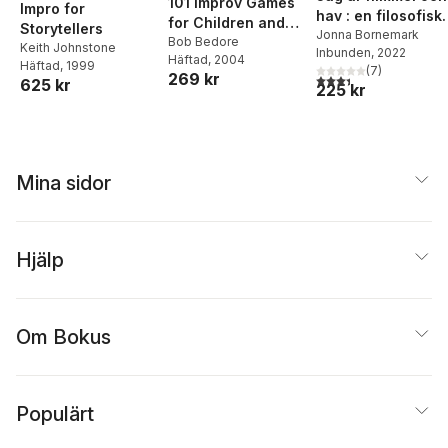
101 Improv Games
Impro for
hav : en filosofisk
for Children and
Storytellers
undersökning av
Jonna Bornemark
Adults: Fun and
Bob Bedore
Keith Johnstone
Inbunden
, 2022
graviditet, liv och
Häftad
, 2004
Creativity with
Häftad
, 1999
(
7
)
jagets gränser
269 kr
3,4
utav 5 stjärnor. Tota
Improvisation and
625 kr
225 kr
Acting
Mina sidor
Hjälp
Om Bokus
Populärt