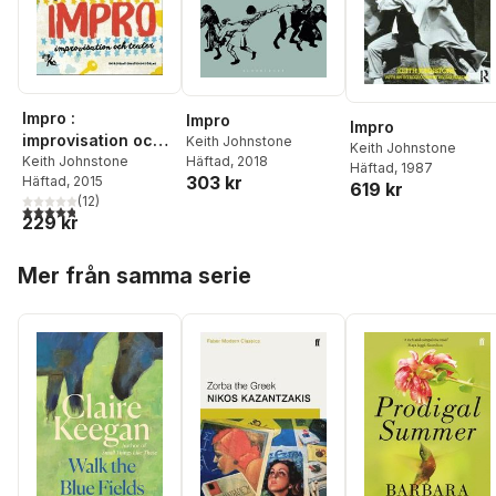
Impro :
Impro
Impro
improvisation och
Keith Johnstone
Keith Johnstone
teater
Keith Johnstone
Häftad
, 2018
Häftad
, 1987
303 kr
Häftad
, 2015
619 kr
(
12
)
4,8
utav 5 stjärnor. Totalt antal röster:
229 kr
Hoppa över listan
Mer från samma serie