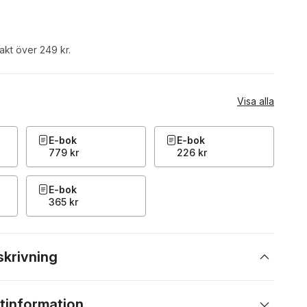
rakt över 249 kr.
Visa alla
E-bok
E-bok
779 kr
226 kr
E-bok
365 kr
skrivning
tinformation