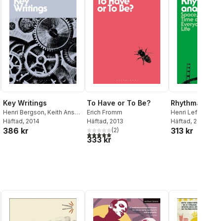
Key Writings
To Have or To Be?
Rhythmanalys
Henri Bergson
,
Keith Ansell
Erich Fromm
Henri Lefebvre
Pearson
Häftad
, 2014
,
John Ó
Häftad
, 2013
Häftad
, 2013
386 kr
313 kr
Maoilearca
(
2
)
5,0
utav 5 stjärnor. Totalt antal röster:
333 kr