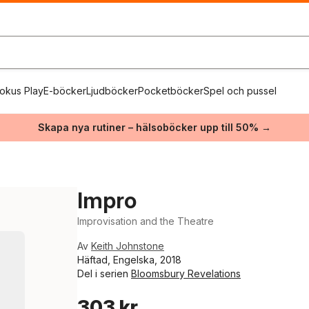
okus Play
E-böcker
Ljudböcker
Pocketböcker
Spel och pussel
Skapa nya rutiner – hälsoböcker upp till 50% →
Impro
Improvisation and the Theatre
Av
Keith Johnstone
Häftad, Engelska, 2018
Del i serien
Bloomsbury Revelations
303 kr