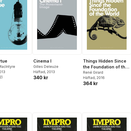
rtue
Cinema I
Things Hidden Since
MacIntyre
Gilles Deleuze
the Foundation of the
2013
Häftad
, 2013
World
René Girard
340 kr
2
)
Häftad
, 2016
stjärnor. Totalt antal röster:
364 kr