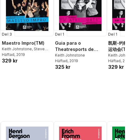
Del 3
Del 1
Del 1
Maestro Impro(TM)
Guia para o
凯斯-约翰斯通
Keith Johnstone
,
Steve
Theatresports de
运动会(TM)指南 
Jarand
Häftad
, 2019
Keith Johnstone
Keith Johnstone
Guide to Keith
Keith Johnstone
329 kr
Häftad
, 2019
Häftad
, 2019
Johnstone's
325 kr
329 kr
Theatresport