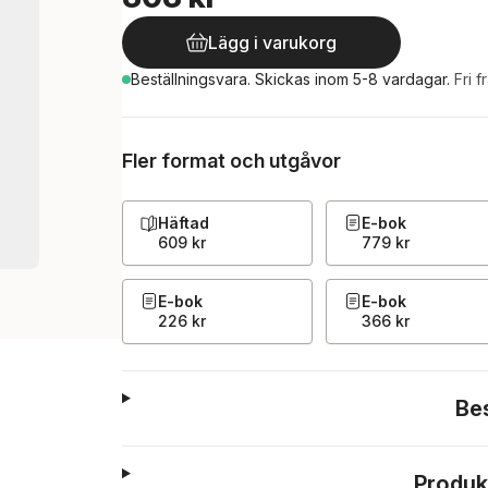
Lägg i varukorg
Beställningsvara.
Skickas
inom 5-8 vardagar
.
Fri f
Fler format och utgåvor
Häftad
E-bok
609 kr
779 kr
E-bok
E-bok
226 kr
366 kr
Be
Produk