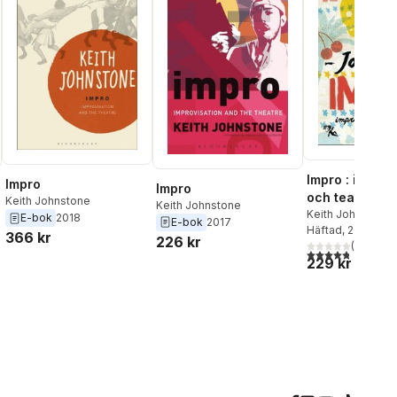
Impro : improv
Impro
Impro
och teater
Keith Johnstone
Keith Johnstone
Keith Johnstone
E-bok
2018
E-bok
2017
Häftad
, 2015
366 kr
226 kr
(
12
)
4,8
utav 5 stjärnor
229 kr