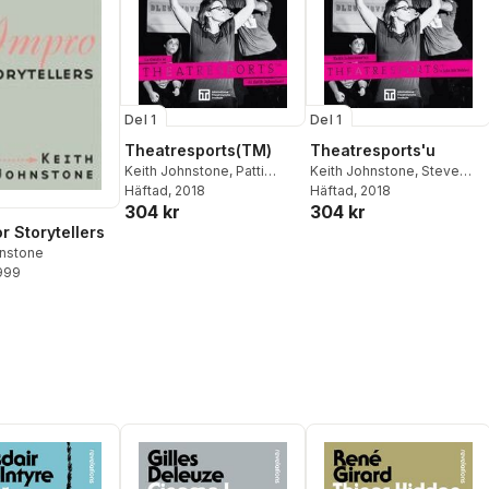
Del 1
Del 1
Theatresports(TM)
Theatresports'u
Keith Johnstone
,
Patti
Keith Johnstone
,
Steve
Stiles
Häftad
,
Steve Jarand
, 2018
Jarand
Häftad
, 2018
304 kr
304 kr
r Storytellers
hnstone
1999