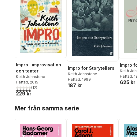
Impro : improvisation
Impro fo
Impro for Storytellers
och teater
Keith Jo
Keith Johnstone
Häftad
, 
Keith Johnstone
Häftad
, 1999
625 kr
Häftad
, 2015
187 kr
(
12
)
4,8
utav 5 stjärnor. Totalt antal röster:
229 kr
Hoppa över listan
Mer från samma serie