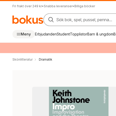
Fri frakt över 249 kr
•
Snabba leveranser
•
Billiga böcker
Sök bok, spel, pussel, penna...
Meny
Erbjudanden
Student
Topplistor
Barn & ungdom
B
Skönlitteratur
Dramatik