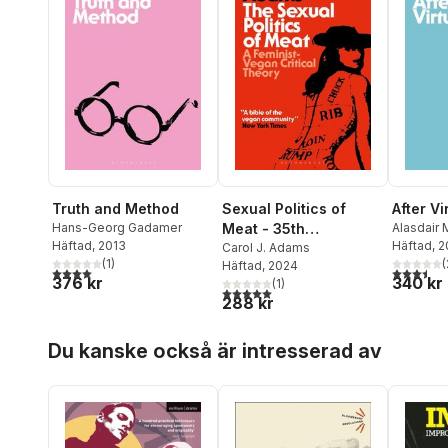
Truth and Method
Sexual Politics of
After Vi
Hans-Georg Gadamer
Meat - 35th
Alasdair 
Häftad
, 2013
Häftad
, 
Anniversary Edition
Carol J. Adams
(
1
)
(
Häftad
, 2024
4,0
utav 5 stjärnor. Totalt antal röster:
3,5
utav 5 
376 kr
340 kr
(
1
)
5,0
utav 5 stjärnor. Totalt antal röster:
288 kr
Hoppa över listan
Du kanske också är intresserad av