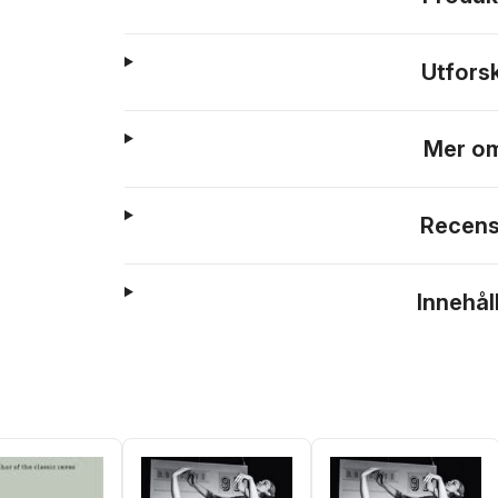
Utfors
Mer om
Recens
Innehål