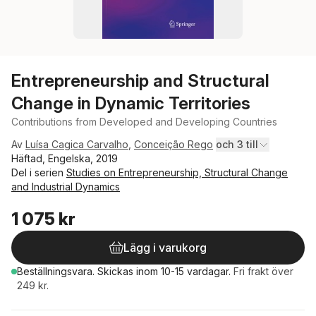
Entrepreneurship and Structural
Change in Dynamic Territories
Contributions from Developed and Developing Countries
Av
Luísa Cagica Carvalho
,
Conceição Rego
och 3 till
Häftad, Engelska, 2019
Del i serien
Studies on Entrepreneurship, Structural Change
and Industrial Dynamics
1 075 kr
Lägg i varukorg
Beställningsvara.
Skickas
inom 10-15 vardagar
.
Fri frakt över
249 kr.