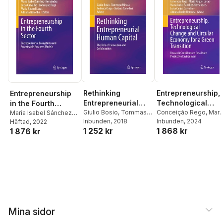
Rethinking
Entrepreneurship,
Entrepreneurship
Entrepreneurial
Technological
in the Fourth
Human Capital
Giulio Bosio
,
Tommaso
Change and
Conceição Rego
,
Mari
Sector
María Isabel Sánchez-
Minola
Inbunden
,
Federica Origo
, 2018
,
Raquel Lucas
Inbunden
, 2024
,
María
Hernández
Häftad
, 2022
,
Luísa
Circular Economy
1 252 kr
1 868 kr
Stefano Tomelleri
Isabel Sánchez-
1 876 kr
Carvalho
,
Conceição
for a Green
Hernández
,
Luísa
Rego
,
Maria Raquel
Transition
Cagica Carvalho
,
Lucas
,
Adriana Noronha
Adriana Backx Noronh
Mina sidor