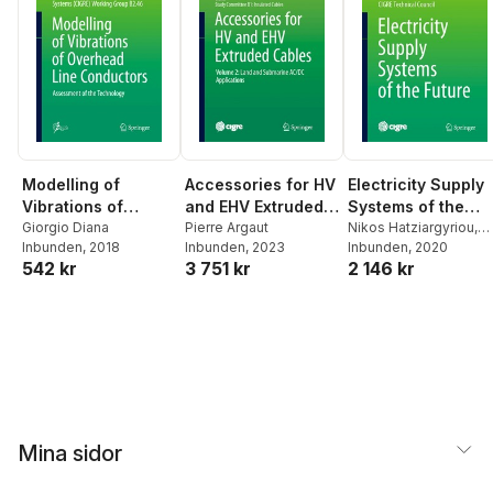
Modelling of
Accessories for HV
Electricity Supply
Vibrations of
and EHV Extruded
Systems of the
Overhead Line
Giorgio Diana
Cables
Pierre Argaut
Future
Nikos Hatziargyriou
,
Inbunden
, 2018
Inbunden
, 2023
Iony Patriota de
Inbunden
, 2020
Conductors
542 kr
3 751 kr
2 146 kr
Siqueira
Mina sidor