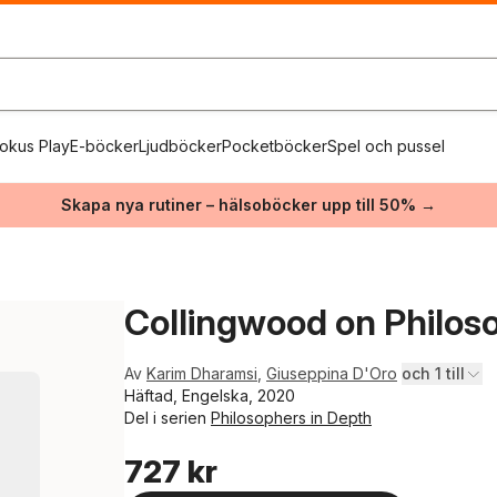
okus Play
E-böcker
Ljudböcker
Pocketböcker
Spel och pussel
Skapa nya rutiner – hälsoböcker upp till 50% →
Collingwood on Philos
Av
Karim Dharamsi
,
Giuseppina D'Oro
och 1 till
Häftad, Engelska, 2020
Del i serien
Philosophers in Depth
727 kr