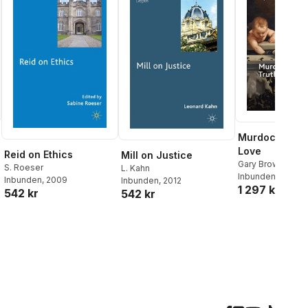
Murdoch on T
Love
Reid on Ethics
Mill on Justice
Gary Browning
S. Roeser
L. Kahn
Inbunden
, 2018
Inbunden
, 2009
Inbunden
, 2012
1 297 kr
542 kr
542 kr