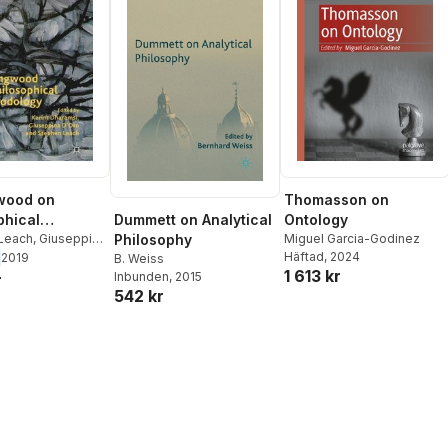
wood on
Thomasson on
Dummett on Analytical
phical
Ontology
Philosophy
ology
Leach
,
Giuseppina
Miguel Garcia-Godinez
rim Dharamsi
Häftad
, 2024
2019
B. Weiss
1 613 kr
Inbunden
, 2015
r
542 kr