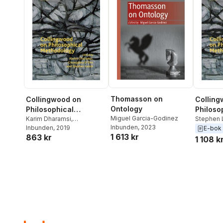
Thomasson on
Collingwood on
Colling
Ontology
Philosophical
Philoso
Miguel Garcia-Godinez
Methodology
Karim Dharamsi
,
Method
Stephen 
Inbunden
, 2023
Giuseppina D'Oro
Inbunden
, 2019
,
Stephen
D'Oro
,
Ka
E-bok
1 613 kr
863 kr
Leach
1 108 k