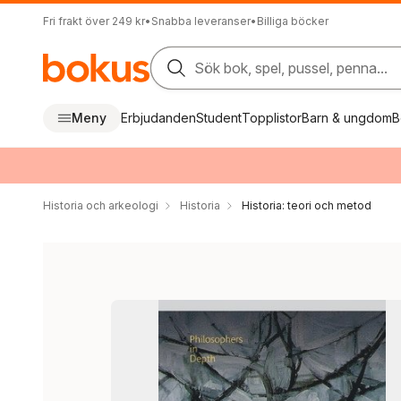
Fri frakt över 249 kr
•
Snabba leveranser
•
Billiga böcker
Sök bok, spel, pussel, penna...
Meny
Erbjudanden
Student
Topplistor
Barn & ungdom
B
Historia och arkeologi
Historia
Historia: teori och metod