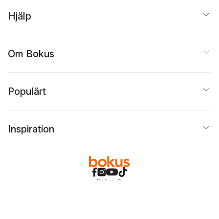
Hjälp
Om Bokus
Populärt
Inspiration
Bokus
@
Cookies
Anpassa cookies
Integritetspolicy
Köpvillkor