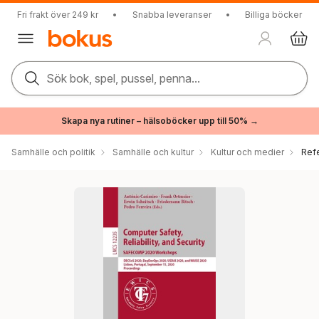
Fri frakt över 249 kr
•
Snabba leveranser
•
Billiga böcker
Sök bok, spel, pussel, penna...
Skapa nya rutiner – hälsoböcker upp till 50% →
Samhälle och politik
Samhälle och kultur
Kultur och medier
Ref