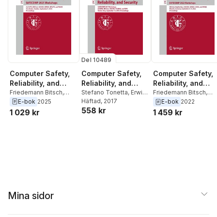
Del 10489
Computer Safety,
Computer Safety,
Computer Safety,
Reliability, and
Reliability, and
Reliability, and
Security.
Friedemann Bitsch
,
Security
Stefano Tonetta
,
Erwin
Security.
Friedemann Bitsch
,
Elena Troubitsyna
,
Schoitsch
Häftad
, 2017
,
Friedemann
Jeremie Guiochet
,
E-bok
2025
E-bok
2022
SAFECOMP 2025
SAFECOMP 2022
558 kr
Erwin Schoitsch
,
Bitsch
Erwin Schoitsch
,
Mario
1 029 kr
1 459 kr
Workshops
Workshops
Barbara Gallina
,
Martin
Trapp
Torngren
Mina sidor