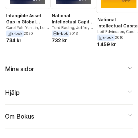
National
Intangible Asset
National
Intellectual Capital
Gap in Global
Intellectual Capita
and the Financial
Tord Beding
,
Jeffrey
Competitiveness
Carol Yeh-Yun Lin
,
Leif
Leif Edvinsson
,
Carol
Chen
,
Leif Edvinsson
,
Edvinsson
,
Eskil Ullberg
E-bok
2013
E-bok
2020
Crisis in Denmark,
Yeh-Yun Lin
E-bok
2010
Carol Yeh-Yun Lin
732 kr
734 kr
Finland, Iceland,
1 459 kr
Norway, and
Sweden
Mina sidor
Hjälp
Om Bokus