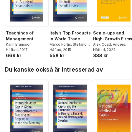
Teachings of
Italy’s Top Products
Scale-ups and
Management
in World Trade
High-Growth Firm
Karin Brunsson
Marco Fortis
,
Stefano
Alex Coad
,
Anders
Häftad
, 2017
Corradini
Häftad
, 2015
,
Monica
Bornhäll
Häftad
, 2024
,
Sven-Olov
669 kr
558 kr
338 kr
Carminati
Daunfeldt
,
Alexander
McKelvie
Hoppa över listan
Du kanske också är intresserad av