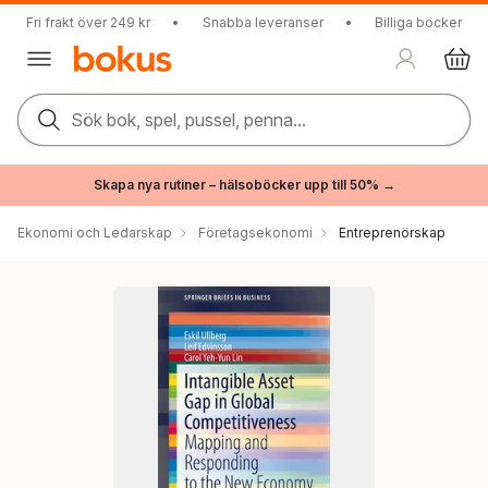
Fri frakt över 249 kr
•
Snabba leveranser
•
Billiga böcker
Sök bok, spel, pussel, penna...
Skapa nya rutiner – hälsoböcker upp till 50% →
Ekonomi och Ledarskap
Företagsekonomi
Entreprenörskap