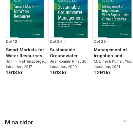
Del 12
Del 24
Del 25
Smart Markets for
Sustainable
Management of
Water Resources
Groundwater
Irrigation and
John F. Raffensperger
,
Management
Jean-Daniel Rinaudo
,
Water Supply
M. Dinesh Kumar
,
Yusu
Mark W. Milke
Inbunden
, 2017
Cameron Holley
Inbunden
, 2020
,
Steve
Kabir
Inbunden
,
Rushabh Heman
, 2021
Under Climatic
1 613 kr
1 613 kr
1 291 kr
Barnett
,
Marielle
Nitin Bassi
Extremes
Montginoul
Mina sidor