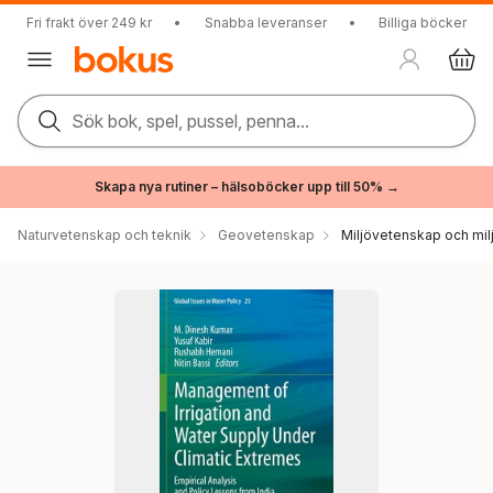
Fri frakt över 249 kr
•
Snabba leveranser
•
Billiga böcker
Sök bok, spel, pussel, penna...
Skapa nya rutiner – hälsoböcker upp till 50% →
Naturvetenskap och teknik
Geovetenskap
Miljövetenskap och milj