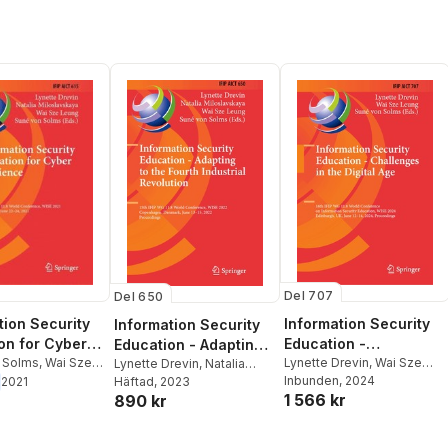
Del 707
Del 650
Information Security
tion Security
Information Security
Education -
on for Cyber
Education - Adapting
Challenges in the
Lynette Drevin
,
Wai Sze
nce
 Solms
,
Wai Sze
to the Fourth Industrial
Lynette Drevin
,
Natalia
Leung
Inbunden
,
Suné von Solms
, 2024
talia
Miloslavskaya
Häftad
, 2023
,
Wai Sze
2021
Digital Age
Revolution
1 566 kr
890 kr
skaya
,
Lynette
Leung
,
Suné von Solms
r