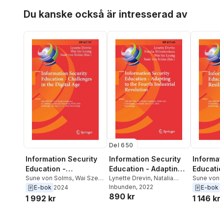
Hoppa över listan
Du kanske också är intresserad av
Del 650
Information Security
Information Security
Informa
Education - Adapting
Education -
Educati
to the Fourth Industrial
Lynette Drevin
,
Natalia
Challenges in the
Sune von Solms
,
Wai Sze
Resilie
Sune von
Miloslavskaya
Inbunden
, 2022
,
Wai Sze
Leung
,
Lynette Drevin
Leung
,
Na
E-bok
2024
E-bok
Revolution
Digital Age
890 kr
Leung
,
Suné von Solms
Miloslav
1 992 kr
1 146 k
Drevin