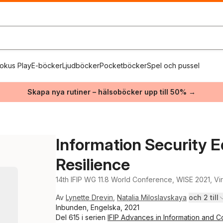
okus Play
E-böcker
Ljudböcker
Pocketböcker
Spel och pussel
Skapa nya rutiner – hälsoböcker upp till 50% →
Information Security E
Resilience
14th IFIP WG 11.8 World Conference, WISE 2021, Vi
Av
Lynette Drevin
,
Natalia Miloslavskaya
och 2 till
Inbunden, Engelska, 2021
Del 615 i serien
IFIP Advances in Information and