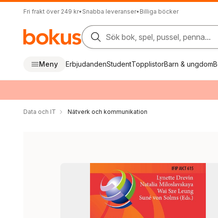
Fri frakt över 249 kr
•
Snabba leveranser
•
Billiga böcker
Sök bok, spel, pussel, penna...
Meny
Erbjudanden
Student
Topplistor
Barn & ungdom
B
Data och IT
Nätverk och kommunikation