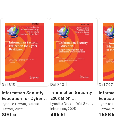
Del 742
Del 615
Del 707
Information Security
Information Security
Information S
Education.
Education for Cyber
Education -
Empowering People
Lynette Drevin
,
Wai Sze
Resilience
Lynette Drevin
,
Natalia
Challenges in
Lynette Drevin
,
W
Leung
Inbunden
,
Suné von Solms
, 2025
Miloslavskaya
Häftad
, 2022
,
Wai Sze
Leung
Häftad
,
, 2024
Suné von
Through Information
Digital Age
888 kr
890 kr
1 566 kr
Leung
,
Suné von Solms
Security Education