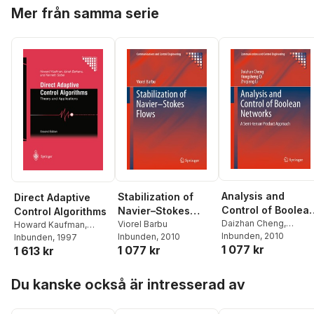
Hoppa över listan
Mer från samma serie
Analysis and
Stabilization of
Direct Adaptive
Control of Boolea
Navier–Stokes
Control Algorithms
Networks
Daizhan Cheng
,
Flows
Viorel Barbu
Howard Kaufman
,
Hongsheng Qi
Inbunden
, 2010
,
Inbunden
, 2010
Itzhak Barkana
Inbunden
, 1997
,
Kenneth
1 077 kr
Zhiqiang Li
1 077 kr
1 613 kr
Sobel
Hoppa över listan
Du kanske också är intresserad av