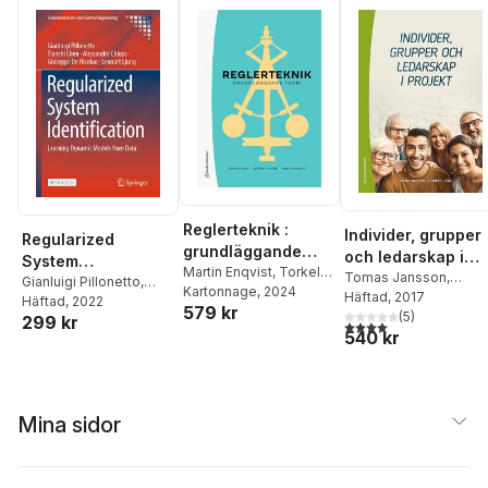
Reglerteknik :
Individer, grupper
Regularized
grundläggande
och ledarskap i
System
teori
Martin Enqvist
,
Torkel
projekt
Tomas Jansson
,
Identification
Gianluigi Pillonetto
,
Glad
Kartonnage
,
Lennart Ljung
, 2024
Lennart Ljung
Häftad
, 2017
Tianshi Chen
Häftad
, 2022
,
579 kr
(
5
)
299 kr
Alessandro Chiuso
,
4,0
utav 5 stjärnor. Tota
540 kr
Giuseppe De Nicolao
,
Lennart Ljung
Mina sidor