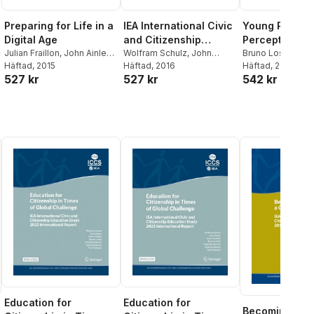
Preparing for Life in a
IEA International Civic
Young People
Digital Age
and Citizenship
Perceptions o
Julian Fraillon
,
John Ainley
,
Education Study 2016
Wolfram Schulz
,
John
in a Time of 
Bruno Losito
,
Gab
Wolfram Schulz
Häftad
, 2015
,
Tim
Ainley
Häftad
,
, 2016
Julian Fraillon
,
Bruno
Agrusti
Häftad
, 2018
,
Valeria D
Assessment
527 kr
527 kr
542 kr
Friedman
,
Eveline
Losito
,
Gabriella Agrusti
Wolfram Schulz
Framework
Gebhardt
,
Julian Fraillon
,
John Ainley
Education for
Education for
Becoming Citi