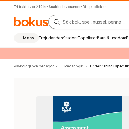
Fri frakt över 249 kr
•
Snabba leveranser
•
Billiga böcker
Sök bok, spel, pussel, penna...
Meny
Erbjudanden
Student
Topplistor
Barn & ungdom
B
Psykologi och pedagogik
Pedagogik
Undervisning i specif