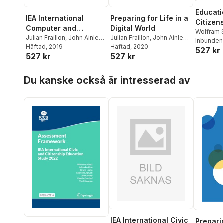
Educati
IEA International
Preparing for Life in a
Citizen
Computer and
Digital World
of Glob
Wolfram 
Information Literacy
Julian Fraillon
,
John Ainley
,
Julian Fraillon
,
John Ainley
,
Ainley
Inbunden
,
Ju
Wolfram Schulz
Häftad
, 2019
,
Daniel
Wolfram Schulz
Häftad
, 2020
,
Tim
Study 2018
527 kr
Losito
,
Ga
527 kr
527 kr
Duckworth
,
Tim Friedman
Friedman
,
Daniel
Assessment
Valeria D
Duckworth
Friedman
Framework
Hoppa över listan
Du kanske också är intresserad av
IEA International Civic
Preparin