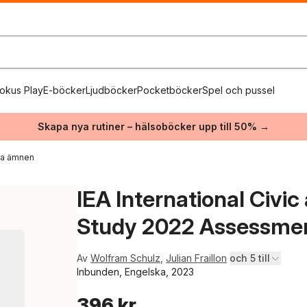
okus Play
E-böcker
Ljudböcker
Pocketböcker
Spel och pussel
Skapa nya rutiner – hälsoböcker upp till 50% →
ika ämnen
IEA International Civic
Study 2022 Assessme
Av
Wolfram Schulz
,
Julian Fraillon
och 5 till
Inbunden, Engelska, 2023
396 kr