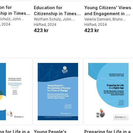
on for
Education for
Young Citizens' Views
ship in Times
Citizenship in Times
and Engagement in a
al Challenge
Schulz
,
John
of Global Challenge
Wolfram Schulz
,
John
Changing Europe
Valeria Damiani
,
Bruno
lian Fraillon
, 2024
,
Bruno
Ainley
Häftad
,
, 2024
Julian Fraillon
,
Bruno
Losito
Häftad
,
, 2024
Gabriella Agrusti
,
423 kr
423 kr
briella Agrusti
,
Losito
,
Gabriella Agrusti
,
Wolfram Schulz
amiani
,
Tim
Valeria Damiani
,
Tim
Friedman
g for Life in a
Young People's
Preparing for Life in a