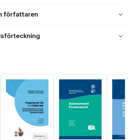
 författaren
lsförteckning