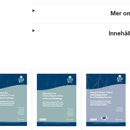
Mer om
Innehål