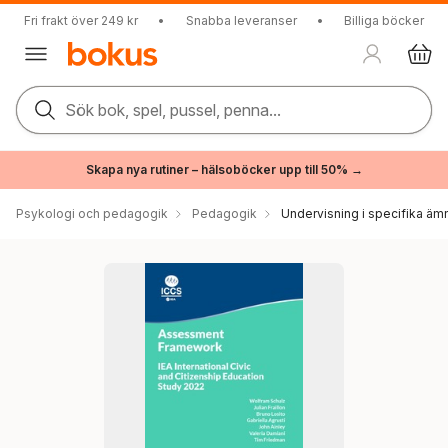
Fri frakt över 249 kr
•
Snabba leveranser
•
Billiga böcker
Sök bok, spel, pussel, penna...
Skapa nya rutiner – hälsoböcker upp till 50% →
Psykologi och pedagogik
Pedagogik
Undervisning i specifika äm