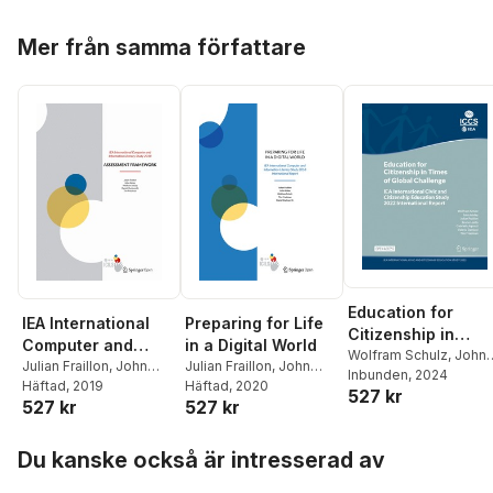
Hoppa över listan
Mer från samma författare
Education for
IEA International
Preparing for Life
Citizenship in
Computer and
in a Digital World
Times of Global
Wolfram Schulz
,
John
Information
Julian Fraillon
,
John
Julian Fraillon
,
John
Ainley
Inbunden
,
Julian Fraillon
, 2024
,
Challenge
Ainley
Häftad
,
, 2019
Wolfram Schulz
,
Ainley
Häftad
,
, 2020
Wolfram Schulz
,
Literacy Study
527 kr
Bruno Losito
,
Gabriella
527 kr
527 kr
Daniel Duckworth
,
Tim
Tim Friedman
,
Daniel
2018 Assessment
Agrusti
,
Valeria Damian
Friedman
Duckworth
Framework
Tim Friedman
Hoppa över listan
Du kanske också är intresserad av