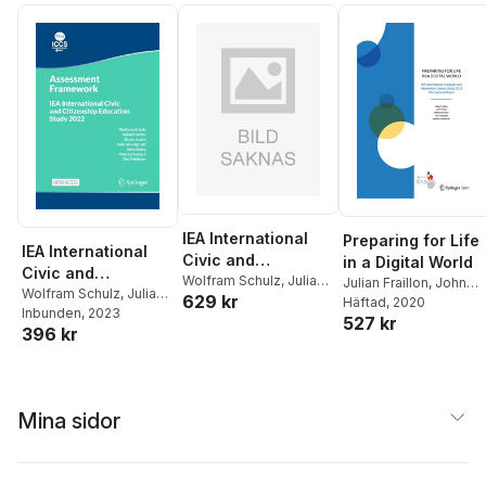
IEA International
Preparing for Life
IEA International
Civic and
in a Digital World
Civic and
Citizenship
Wolfram Schulz
,
Julian
Julian Fraillon
,
John
Citizenship
Wolfram Schulz
,
Julian
629 kr
Fraillon
Ainley
Häftad
,
, 2020
Wolfram Schul
Education Study
Fraillon
Inbunden
,
Bruno Losito
, 2023
,
Education Study
527 kr
Tim Friedman
,
Daniel
2022 Assessment
396 kr
Gabriella Agrusti
,
John
2022 Assessment
Duckworth
Framework
Ainley
,
Valeria Damiani
,
Framework
Tim Friedman
Mina sidor