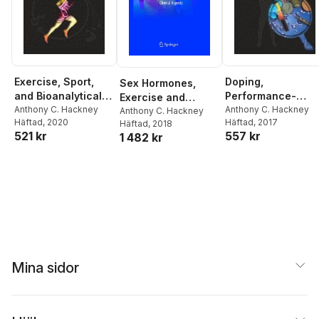
Exercise, Sport,
Doping,
Sex Hormones,
and Bioanalytical
Performance-
Exercise and
Chemistry
Anthony C. Hackney
Enhancing Drugs,
Anthony C. Hackney
Women
Anthony C. Hackney
Häftad
, 2020
Häftad
, 2017
Häftad
, 2018
and Hormones in
521 kr
557 kr
1 482 kr
Sport
Mina sidor