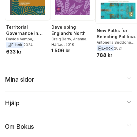
Territorial
Developing
New Paths for
Governance in
England’s North
Selecting Political
Times of Crisis
Davide Vampa
,
Craig Berry
,
Arianna
Elites
Antonella Seddone
,
Antonella Seddone
,
Giovannini
Häftad
, 2018
E-bok
2024
Giulia Sandri
E-bok
2021
1 506 kr
Arianna Giovannini
633 kr
788 kr
Mina sidor
Hjälp
Om Bokus