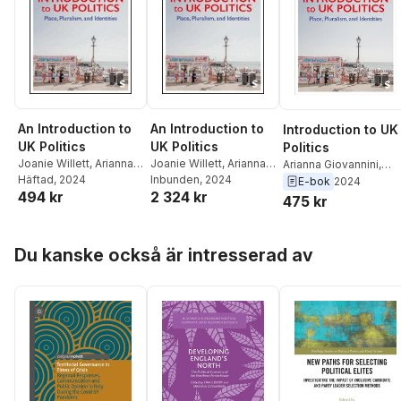
An Introduction to
An Introduction to
Introduction to UK
UK Politics
UK Politics
Politics
Joanie Willett
,
Arianna
Joanie Willett
,
Arianna
Arianna Giovannini
,
Giovannini
Häftad
, 2024
Giovannini
Inbunden
, 2024
Joanie Willett
E-bok
2024
494 kr
2 324 kr
475 kr
Hoppa över listan
Du kanske också är intresserad av