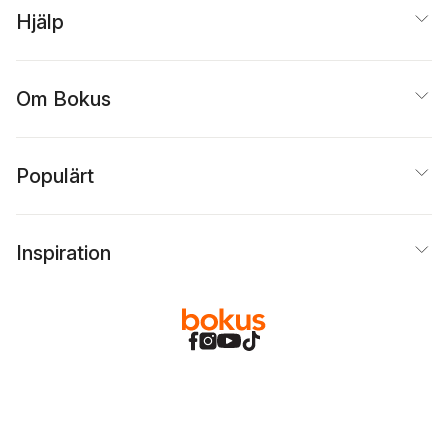
Hjälp
Om Bokus
Populärt
Inspiration
Bokus
@
Cookies
Anpassa cookies
Integritetspolicy
Köpvillkor