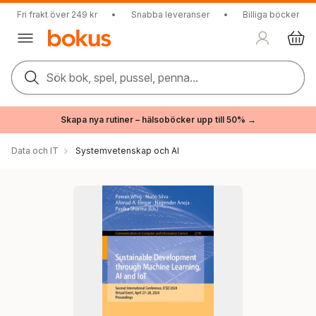
Fri frakt över 249 kr
•
Snabba leveranser
•
Billiga böcker
Sök bok, spel, pussel, penna...
Skapa nya rutiner – hälsoböcker upp till 50% →
Data och IT
Systemvetenskap och AI