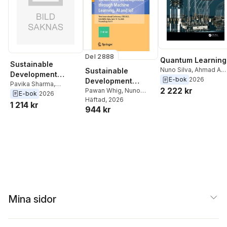
Del 2888
Quantum Learning
Sustainable
Nuno Silva
,
Ahmad A.
Sustainable
Development
Elngar
,
Pavika Sharma
,
E-bok
2026
Development
through Machine
Pavika Sharma
,
Pawan Whig
2 222 kr
through Machine
Pawan Whig
,
Nuno
Nagender Aneja
,
A.
E-bok
2026
Learning, AI and
Silva
Häftad
,
A. Elngar Ahmad
, 2026
,
Learning, AI and
Elngar Ahmad
,
Nuno
1 214 kr
IoT
944 kr
Nagender Aneja
,
Pavika
IoT
Silva
,
Pawan Whig
Sharma
Mina sidor