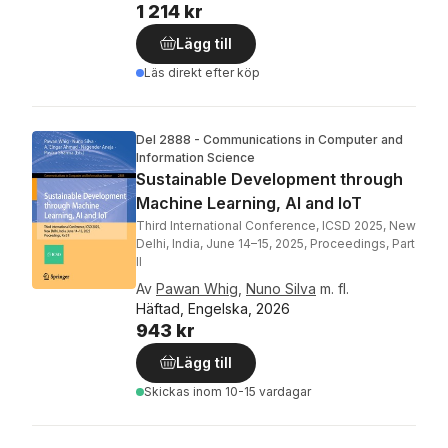
1 214 kr
Lägg till
Läs direkt efter köp
Del 2888 - Communications in Computer and
Information Science
Sustainable Development through
Machine Learning, AI and IoT
Third International Conference, ICSD 2025, New
Delhi, India, June 14–15, 2025, Proceedings, Part
II
Av
Pawan Whig
,
Nuno Silva
m. fl.
Häftad, Engelska, 2026
943 kr
Lägg till
Skickas
inom 10-15 vardagar