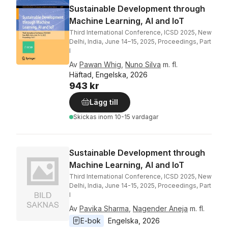
Sustainable Development through
Machine Learning, AI and IoT
Third International Conference, ICSD 2025, New
Delhi, India, June 14–15, 2025, Proceedings, Part
I
Av
Pawan Whig
,
Nuno Silva
m. fl.
Häftad, Engelska, 2026
943 kr
Lägg till
Skickas
inom 10-15 vardagar
Sustainable Development through
Machine Learning, AI and IoT
Third International Conference, ICSD 2025, New
Delhi, India, June 14-15, 2025, Proceedings, Part
I
Av
Pavika Sharma
,
Nagender Aneja
m. fl.
E-bok
Engelska
, 
2026