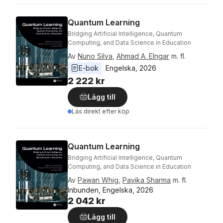
Quantum Learning
Bridging Artificial Intelligence, Quantum
Computing, and Data Science in Education
Av
Nuno Silva
,
Ahmad A. Elngar
m. fl.
E-bok
Engelska
, 
2026
2 222 kr
Lägg till
Läs direkt efter köp
Quantum Learning
Bridging Artificial Intelligence, Quantum
Computing, and Data Science in Education
Av
Pawan Whig
,
Pavika Sharma
m. fl.
Inbunden, Engelska, 2026
2 042 kr
Lägg till