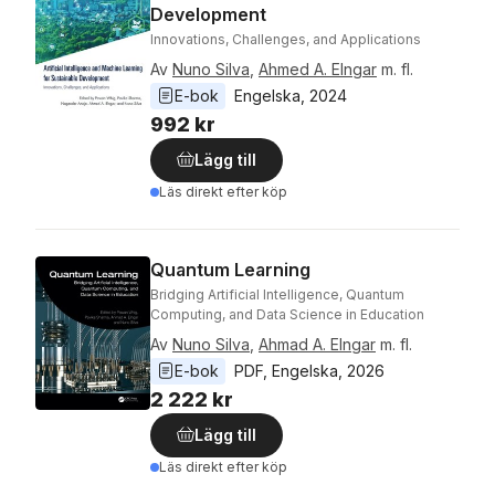
Development
Innovations, Challenges, and Applications
Av
Nuno Silva
,
Ahmed A. Elngar
m. fl.
E-bok
Engelska
, 
2024
992 kr
Lägg till
Läs direkt efter köp
Quantum Learning
Bridging Artificial Intelligence, Quantum
Computing, and Data Science in Education
Av
Nuno Silva
,
Ahmad A. Elngar
m. fl.
E-bok
PDF
, 
Engelska
, 
2026
2 222 kr
Lägg till
Läs direkt efter köp