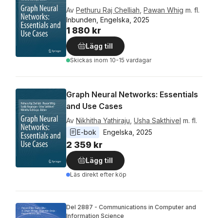
Av
Pethuru Raj Chelliah
,
Pawan Whig
m. fl.
Inbunden, Engelska, 2025
1 880 kr
Lägg till
Skickas
inom 10-15 vardagar
Graph Neural Networks: Essentials
and Use Cases
Av
Nikhitha Yathiraju
,
Usha Sakthivel
m. fl.
E-bok
Engelska
, 
2025
2 359 kr
Lägg till
Läs direkt efter köp
Del 2887 - Communications in Computer and
Information Science