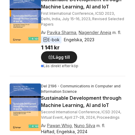
Machine Learning, AI and IoT
First International Conference, ICSD 2023,
Delhi, India, July 15–16, 2023, Revised Selected
Papers
Av
Pavika Sharma
,
Nagender Aneja
m. fl.
E-bok
Engelska
, 
2023
1 141 kr
Lägg till
Läs direkt efter köp
Del 2196 - Communications in Computer and
Information Science
Sustainable Development through
Machine Learning, AI and IoT
Second International Conference, ICSD 2024,
Virtual Event, April 27–28, 2024, Proceedings
Av
Pawan Whig
,
Nuno Silva
m. fl.
Häftad, Engelska, 2024