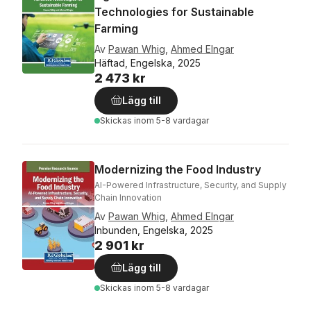
Technologies for Sustainable
Farming
Av
Pawan Whig
,
Ahmed Elngar
Häftad, Engelska, 2025
2 473 kr
Lägg till
Skickas
inom 5-8 vardagar
Modernizing the Food Industry
AI-Powered Infrastructure, Security, and Supply
Chain Innovation
Av
Pawan Whig
,
Ahmed Elngar
Inbunden, Engelska, 2025
2 901 kr
Lägg till
Skickas
inom 5-8 vardagar