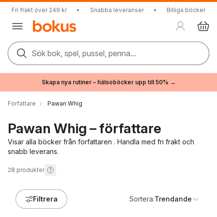
Fri frakt över 249 kr
•
Snabba leveranser
•
Billiga böcker
Sök bok, spel, pussel, penna...
Skapa nya rutiner – hälsoböcker upp till 50% →
Författare
Pawan Whig
Pawan Whig – författare
Visar alla böcker från författaren . Handla med fri frakt och
snabb leverans.
28
produkter
Filtrera
Sortera:
Trendande