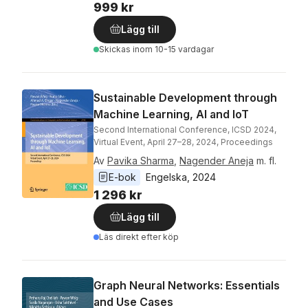
999 kr
Lägg till
Skickas
inom 10-15 vardagar
Sustainable Development through
Machine Learning, AI and IoT
Second International Conference, ICSD 2024,
Virtual Event, April 27–28, 2024, Proceedings
Av
Pavika Sharma
,
Nagender Aneja
m. fl.
E-bok
Engelska
, 
2024
1 296 kr
Lägg till
Läs direkt efter köp
Graph Neural Networks: Essentials
and Use Cases