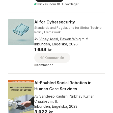
Skickas
inom 10-15 vardagar
AI for Cybersecurity
Standards and Regulations for Global Techno-
Policy Framework
Av
Vinay Aseri
,
Pawan Whig
m. fl.
Inbunden, Engelska, 2026
1 644 kr
Kommande
Kommande
AI-Enabled Social Robotics in
Human Care Services
Av
Sandeep Kautish
,
Nirbhay Kumar
Chaubey
m. fl.
Inbunden, Engelska, 2023
3 622 kr