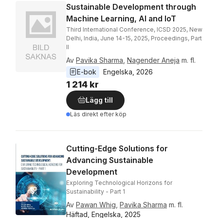
Sustainable Development through
Machine Learning, AI and IoT
Third International Conference, ICSD 2025, New
Delhi, India, June 14-15, 2025, Proceedings, Part
II
Av
Pavika Sharma
,
Nagender Aneja
m. fl.
E-bok
Engelska
, 
2026
1 214 kr
Lägg till
Läs direkt efter köp
Cutting-Edge Solutions for
Advancing Sustainable
Development
Exploring Technological Horizons for
Sustainability - Part 1
Av
Pawan Whig
,
Pavika Sharma
m. fl.
Häftad, Engelska, 2025