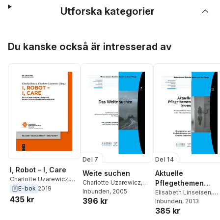
Utforska kategorier
Hoppa över listan
Du kanske också är intresserad av
Del 7
Del 14
I, Robot – I, Care
Weite suchen
Aktuelle
Charlotte Uzarewicz
,
Charlotte Uzarewicz
,
Pflegethemen
Claudia Hauck
E-bok
2019
Michael Uzarewicz
Inbunden
, 2005
Lehren
Elisabeth Linseisen
,
435 kr
396 kr
Charlotte Uzarewicz
Inbunden
, 2013
385 kr