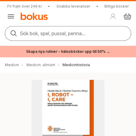
Fri frakt över 249 kr
•
Snabba leveranser
•
Billiga böcker
Sök bok, spel, pussel, penna...
Skapa nya rutiner – hälsoböcker upp till 50% →
Medicin
Medicin: allmänt
Medicinhistoria