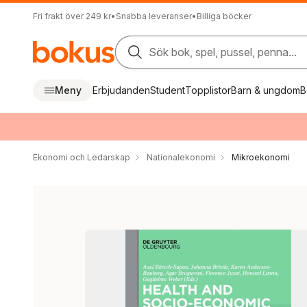
Fri frakt över 249 kr
•
Snabba leveranser
•
Billiga böcker
Sök bok, spel, pussel, penna...
Meny
Erbjudanden
Student
Topplistor
Barn & ungdom
B
Ekonomi och Ledarskap
Nationalekonomi
Mikroekonomi