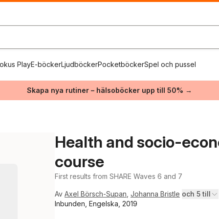
okus Play
E-böcker
Ljudböcker
Pocketböcker
Spel och pussel
Skapa nya rutiner – hälsoböcker upp till 50% →
Health and socio-econo
course
First results from SHARE Waves 6 and 7
Av
Axel Börsch-Supan
,
Johanna Bristle
och 5 till
Inbunden, Engelska, 2019