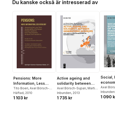
Du kanske också är intresserad av
Social, 
Pensions: More
Active ageing and
economi
Information, Less
solidarity between
the COV
Axel Bör
Ideology
Tito Boeri
,
Axel Börsch-
generations in Europe
Axel Börsch-Supan
,
Martina
Abramow
Inbunden
pandemi
Supan
Häftad
,
, 2010
Agar Brugiavini
,
Brandt
Inbunden
,
Howard Litwin
, 2013
,
1 090 k
Anderse
1 103 kr
1 735 kr
epidemi
Richard Disney
,
Arie
Guglielmo Weber
Brugiavin
Kapteyn
,
Franco Peracchi
control
Chlon-D
Florence
Laferrère