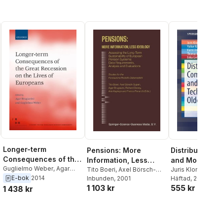
Longer-term
Pensions: More
Distributed C
Consequences of the
Information, Less
and Monitorin
Great Recession on
Guglielmo Weber
,
Agar
Ideology
Tito Boeri
,
Axel Börsch-
Technologies 
Juris Klonovs
,
M
Brugiavini
E-bok
2014
the Lives of
Supan
Inbunden
,
Agar Brugiavini
, 2001
,
Ahsanul Haque
Häftad
, 2016
,
V
Older Patients
1 103 kr
555 kr
Richard Disney
,
Arie
Krüger
,
Kamal Nas
1 438 kr
Europeans
Kapteyn
,
Franco Peracchi
Karen Andersen
Thomas B. Moes
Geraldina Spaich