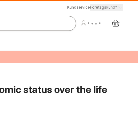
Kundservice
Företagskund?
mic status over the life