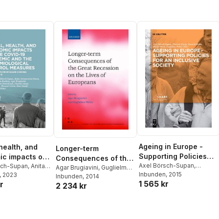
Ageing in Europe -
health, and
Longer-term
Supporting Policies
c impacts of
Consequences of the
for an Inclusive
Axel Börsch-Supan
,
ID-19
sch-Supan
,
Anita
Great Recession on
Agar Brugiavini
,
Guglielmo
Thorsten Kneip
Inbunden
, 2015
,
Howard
ska-Kmon
, 2023
,
Karen
Society
c and the
Weber
Inbunden
, 2014
the Lives of
1 565 kr
Litwin
,
Michal Myck
,
r
n-Ranberg
,
Agar
2 234 kr
ological
Europeans
Guglielmo Weber
i
,
Agnieszka
 measures
ominczak
,
 Jusot
,
Anne
,
Howard Litwin
,