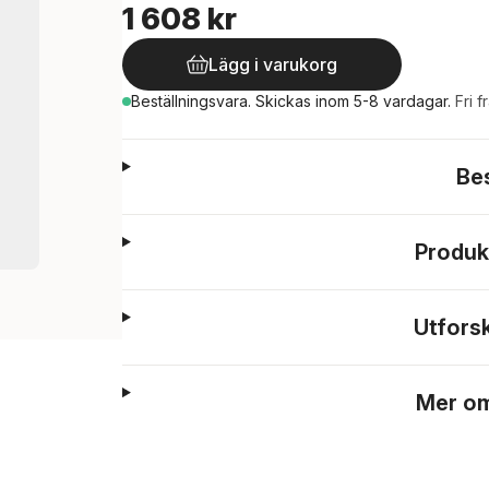
1 608 kr
Lägg i varukorg
Beställningsvara.
Skickas
inom 5-8 vardagar
.
Fri f
Be
Produk
Utfors
Mer om