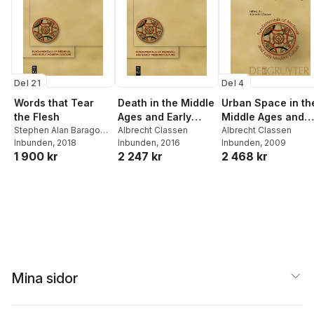
Del 21
Del 4
Words that Tear
Death in the Middle
Urban Space in th
the Flesh
Ages and Early
Middle Ages and
Stephen Alan Baragona
,
Modern Times
Albrecht Classen
the Early Modern
Albrecht Classen
Elizabeth Louise
Inbunden
, 2018
Inbunden
, 2016
Inbunden
, 2009
Age
1 900 kr
2 247 kr
2 468 kr
Rambo
Mina sidor