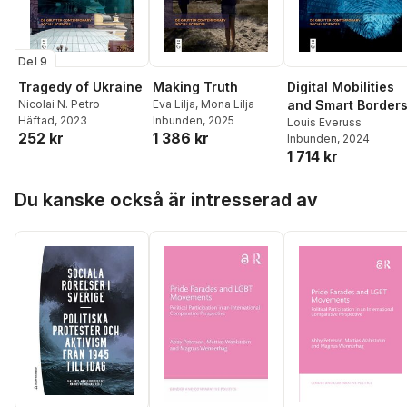
Del 9
Tragedy of Ukraine
Making Truth
Digital Mobilities
Nicolai N. Petro
Eva Lilja
,
Mona Lilja
and Smart Border
Häftad
, 2023
Inbunden
, 2025
Louis Everuss
252 kr
1 386 kr
Inbunden
, 2024
1 714 kr
Hoppa över listan
Du kanske också är intresserad av