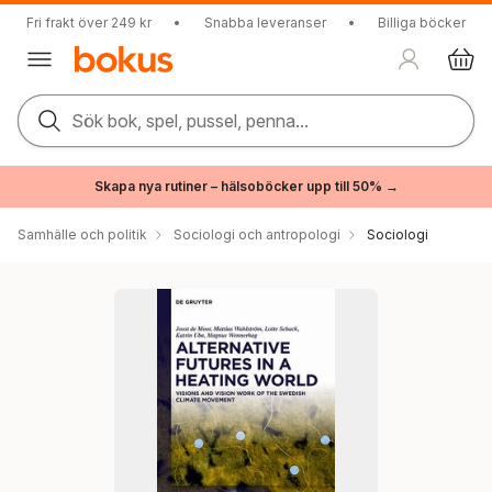
Fri frakt över 249 kr
•
Snabba leveranser
•
Billiga böcker
Sök bok, spel, pussel, penna...
Skapa nya rutiner – hälsoböcker upp till 50% →
Samhälle och politik
Sociologi och antropologi
Sociologi