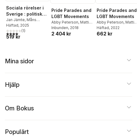
Sociala rörelser i
Pride Parades and
Pride Parades and
Sverige : politiska
LGBT Movements
LGBT Movements
protester och
Jan Jämte
,
Måns
Abby Peterson
,
Mattias
Abby Peterson
,
Mattia
Lundstedt
Häftad
, 2025
,
Magnus
aktivism från 1945
Wahlström
Inbunden
, 2018
,
Magnus
Wahlström
Häftad
, 2022
,
Magnus
Wennerhag
(
1
)
,
Samuel
till i dag
2 404 kr
662 kr
Wennerhag
Wennerhag
4,0
utav 5 stjärnor. Totalt antal röster:
519 kr
Edquist
,
Fredrik Egefur
,
Jenny Jansson
,
Lisa
Kings
,
René León-
Rosales
,
Heléne Lööw
,
Håkan Thörn
,
Dominika
Mina sidor
Vergara Polanska
,
Tomas Poletti
Lundström
,
Eva
Schmitz
,
Per-Anders
Hjälp
Svärd
,
Katrin Uba
,
Mattias Wahlström
Om Bokus
Populärt