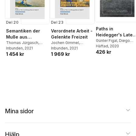
Del 20
Del 23
Paths in
Semantiken der
Verordnete Arbeit -
Heidegger's Later
Muße aus
Gelenkte Freizeit
Thought
Günter Figal
,
Diego
interdisziplinären
Thomas Jürgasch
,
Jochen Gimmel
,
D'Angelo
Häftad
, 2020
,
Tobias
Monika Fludernik
Inbunden
, 2021
Elisabeth Cheauré
Inbunden
, 2021
,
Perspektiven
426 kr
Keiling
,
Guang Yang
1 454 kr
1 969 kr
Konstantin Rapp
Mina sidor
Hjälp