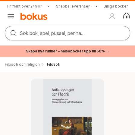
Fri frakt över 249 kr
•
Snabba leveranser
•
Billiga böcker
Sök bok, spel, pussel, penna...
Skapa nya rutiner – hälsoböcker upp till 50% →
Filosofi och religion
Filosofi