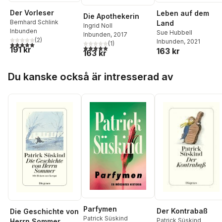
Der Vorleser
Leben auf dem
Die Apothekerin
Bernhard Schlink
Land
Ingrid Noll
Inbunden
Sue Hubbell
Inbunden
, 2017
(
2
)
Inbunden
, 2021
(
1
)
5,0
utav 5 stjärnor. Totalt antal röster:
5,0
utav 5 stjärnor. Totalt antal röster:
191 kr
163 kr
163 kr
Hoppa över listan
Du kanske också är intresserad av
Parfymen
Der Kontrabaß
Die Geschichte von
Patrick Süskind
Patrick Süskind
Herrn Sommer