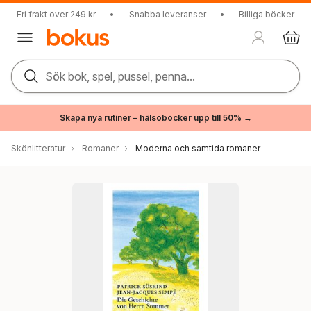
Fri frakt över 249 kr
•
Snabba leveranser
•
Billiga böcker
Sök bok, spel, pussel, penna...
Skapa nya rutiner – hälsoböcker upp till 50% →
Skönlitteratur
Romaner
Moderna och samtida romaner