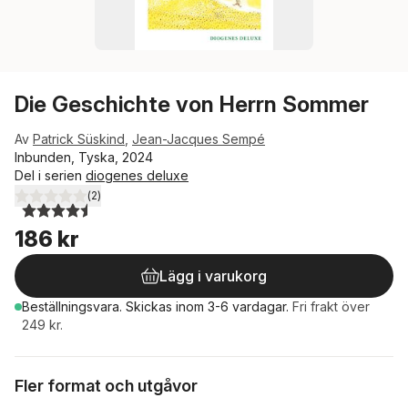
Die Geschichte von Herrn Sommer
Av
Patrick Süskind
,
Jean-Jacques Sempé
Inbunden, Tyska, 2024
Del i serien
diogenes deluxe
(
2
)
4,5
utav 5 stjärnor. Totalt antal röster:
186 kr
Lägg i varukorg
Beställningsvara.
Skickas
inom 3-6 vardagar
.
Fri frakt över
249 kr.
Fler format och utgåvor