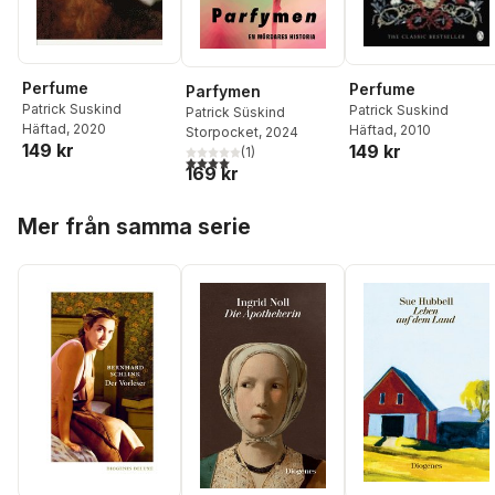
Perfume
Perfume
Parfymen
Patrick Suskind
Patrick Suskind
Patrick Süskind
Häftad
, 2020
Häftad
, 2010
Storpocket
, 2024
149 kr
149 kr
(
1
)
4,0
utav 5 stjärnor. Totalt antal röster:
169 kr
Hoppa över listan
Mer från samma serie