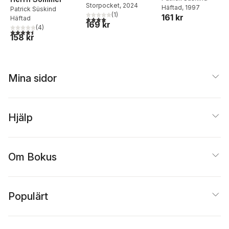
Storpocket
, 2024
Häftad
, 1997
Patrick Süskind
(
1
)
161 kr
Häftad
4,0
utav 5 stjärnor. Totalt antal röster:
169 kr
(
4
)
4,5
utav 5 stjärnor. Totalt antal röster:
158 kr
Mina sidor
Hjälp
Om Bokus
Populärt