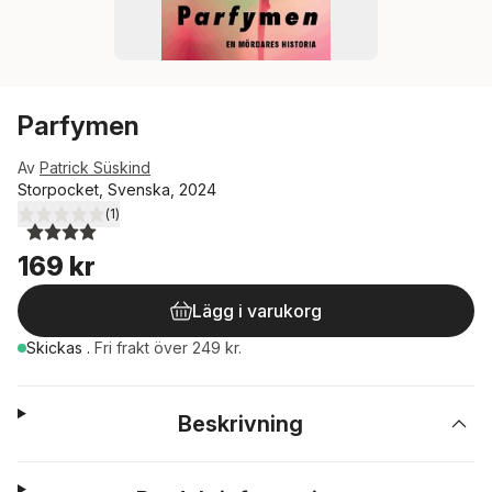
Parfymen
Av
Patrick Süskind
Storpocket, Svenska, 2024
(
1
)
4,0
utav 5 stjärnor. Totalt antal röster:
169 kr
Lägg i varukorg
Skickas
.
Fri frakt över 249 kr.
Beskrivning