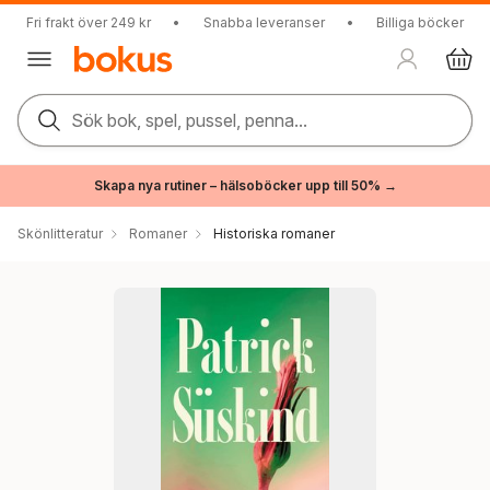
Fri frakt över 249 kr
•
Snabba leveranser
•
Billiga böcker
Sök bok, spel, pussel, penna...
Skapa nya rutiner – hälsoböcker upp till 50% →
Skönlitteratur
Romaner
Historiska romaner