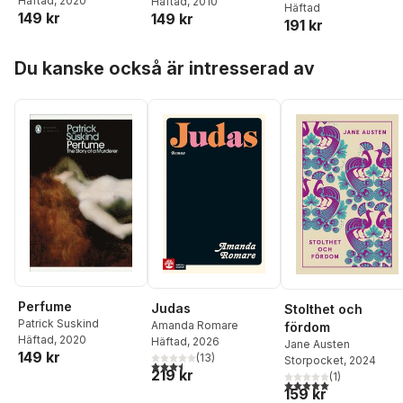
Häftad
, 2020
Häftad
, 2010
Häftad
149 kr
149 kr
191 kr
Hoppa över listan
Du kanske också är intresserad av
Perfume
Judas
Stolthet och
Patrick Suskind
Amanda Romare
fördom
Häftad
, 2020
Häftad
, 2026
Jane Austen
149 kr
(
13
)
Storpocket
, 2024
3,5
utav 5 stjärnor. Totalt antal röster:
219 kr
(
1
)
5,0
utav 5 stjärnor. Tota
159 kr