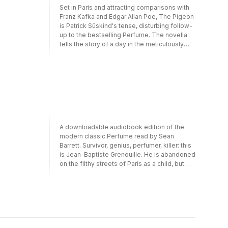
Set in Paris and attracting comparisons with
bestseller, Perfume is a bewitching, darkly
Franz Kafka and Edgar Allan Poe, The Pigeon
humorous fable of desire, obsession and
is Patrick Süskind's tense, disturbing follow-
death.
up to the bestselling Perfume. The novella
tells the story of a day in the meticulously
ordered life of bank security guard Jonathan
Noel, who has been hiding from life since his
wife left him for her Tunisian lover. When
Jonathan opens his front door on a day he
believes will be just like any other, he
encounters not the desired empty hallway
but an unwelcome, diabolical intruder . . .
A downloadable audiobook edition of the
modern classic Perfume read by Sean
Barrett. Survivor, genius, perfumer, killer: this
is Jean-Baptiste Grenouille. He is abandoned
on the filthy streets of Paris as a child, but
grows up to discover he has an extraordinary
gift: a sense of smell more powerful than any
other human''s. Soon, he is creating the most
sublime fragrances in all the city. Yet there is
one odour he cannot capture. It is exquisite,
magical: the scent of a young virgin. And to
get it he must kill. And kill. And kill...