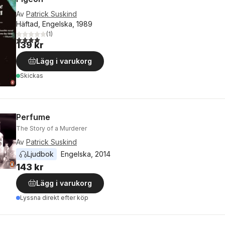
Av
Patrick Suskind
Häftad, Engelska, 1989
(
1
)
4,0
utav 5 stjärnor. Totalt antal röster:
139 kr
Lägg i varukorg
Skickas
Perfume
The Story of a Murderer
Av
Patrick Suskind
Ljudbok
Engelska
, 
2014
143 kr
Lägg i varukorg
Lyssna direkt efter köp