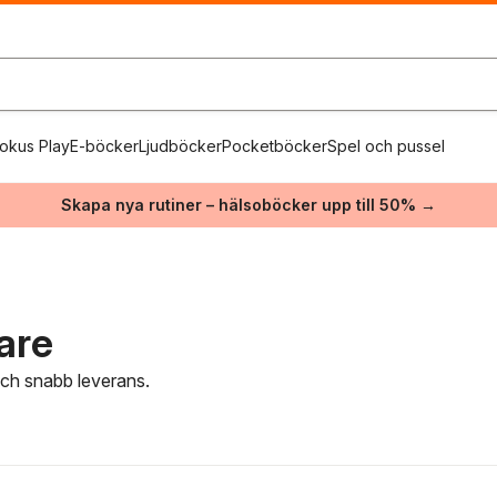
okus Play
E-böcker
Ljudböcker
Pocketböcker
Spel och pussel
Skapa nya rutiner – hälsoböcker upp till 50% →
are
 och snabb leverans.