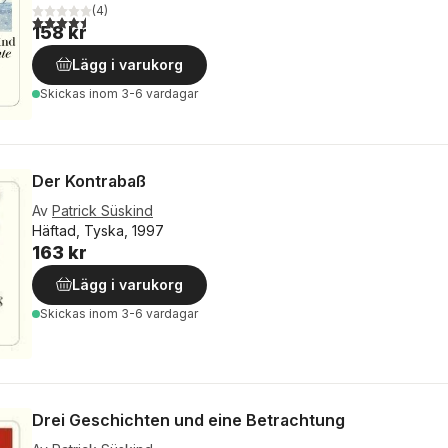
(
4
)
4,5
utav 5 stjärnor. Totalt antal röster:
158 kr
Lägg i varukorg
Skickas
inom 3-6 vardagar
Der Kontrabaß
Av
Patrick Süskind
Häftad, Tyska, 1997
163 kr
Lägg i varukorg
Skickas
inom 3-6 vardagar
Drei Geschichten und eine Betrachtung