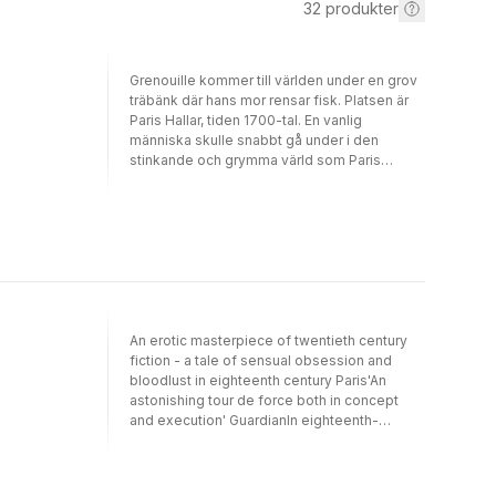
32
produkter
Grenouille kommer till världen under en grov
träbänk där hans mor rensar fisk. Platsen är
Paris Hallar, tiden 1700-tal. En vanlig
människa skulle snabbt gå under i den
stinkande och grymma värld som Paris
fattigkvarter utgör. Men Grenouille är ingen
vanlig människa. Han saknar helt kroppslukt
och människor blir, utan att förstå varför, illa
till mods i hans närvaro. Han lever i en
obruten isolering. Desto lättare för honom att
bevara sin hemlighet - han är född med ett
luktsinne så fint att han i mörkret kan följa en
enskild människa rakt genom stinkande
människomassor, på flera kilometers
An erotic masterpiece of twentieth century
avstånd. Han glömmer aldrig en lukt. Dofter
fiction - a tale of sensual obsession and
blir hans besatthet, hans passion, hans
bloodlust in eighteenth century Paris'An
livsinnehåll och också hans yrke -
astonishing tour de force both in concept
parfymörens. Den doft som ger honom den
and execution' GuardianIn eighteenth-
mest utsökta njutningen finner han hos unga
century France there lived a man who was
oskuldsfulla kvinnor; kvinnorna intresserar
one of the most gifted and abominable
honom inte - men Doften! Den måste
personages in an era that knew no lack of