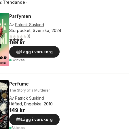
å:
Trendande
Parfymen
Av
Patrick Süskind
Storpocket, Svenska, 2024
(
1
)
4,0
utav 5 stjärnor. Totalt antal röster:
169 kr
Lägg i varukorg
Skickas
Perfume
The Story of a Murderer
Av
Patrick Suskind
Häftad, Engelska, 2010
149 kr
Lägg i varukorg
Skickas