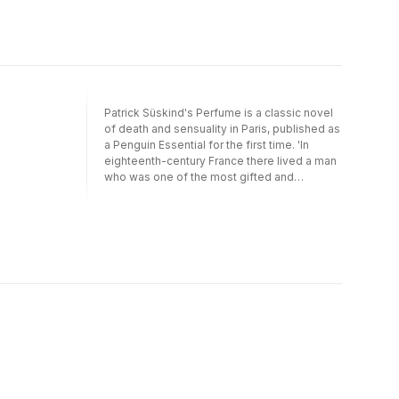
Patrick Süskind's Perfume is a classic novel
of death and sensuality in Paris, published as
a Penguin Essential for the first time. 'In
eighteenth-century France there lived a man
who was one of the most gifted and
abominable personages in an era that knew
no lack of gifted and abominable
personages. His name was Jean-Baptiste
Grenouille, and if his name has been
forgotten today, it is certainly not because
Grenouille fell short of those more famous
blackguards when it came to arrogance,
misanthropy, immorality, or, more succinctly,
wickedness, but because his gifts and his
sole ambition were restricted to a domain
that leaves no traces in history: to the
fleeting realm of scent . . .''An astonishing
tour de force both in concept and execution'