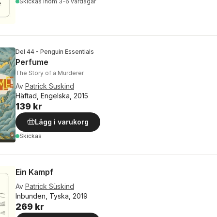
Skickas
inom 3-6 vardagar
Del 44 - Penguin Essentials
Perfume
The Story of a Murderer
Av
Patrick Suskind
Häftad, Engelska, 2015
139 kr
Lägg i varukorg
Skickas
Ein Kampf
Av
Patrick Süskind
Inbunden, Tyska, 2019
269 kr