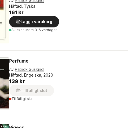
Av
Patrick Süskind
Häftad, Tyska
161 kr
Lägg i varukorg
Skickas
inom 3-6 vardagar
Perfume
Av
Patrick Suskind
Häftad, Engelska, 2020
139 kr
Tillfälligt slut
Tillfälligt slut
Pigeon