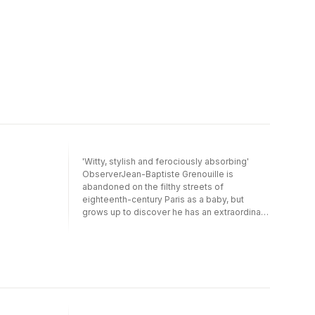
'Witty, stylish and ferociously absorbing'
ObserverJean-Baptiste Grenouille is
abandoned on the filthy streets of
eighteenth-century Paris as a baby, but
grows up to discover he has an extraordinary
gift: a sense of smell more powerful than any
other human's. Gradually he learns how to
exploit this gift in the art of creating the most
sublime perfumes in France. Yet there is one
scent he cannot capture: the scent of an
innocent young virgin. In order to perfect his
experiments, he must have this final
ingredient, at any cost. A cult international