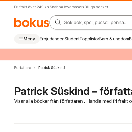
Fri frakt över 249 kr
•
Snabba leveranser
•
Billiga böcker
Sök bok, spel, pussel, penna...
Meny
Erbjudanden
Student
Topplistor
Barn & ungdom
B
Författare
Patrick Süskind
Patrick Süskind – författ
Visar alla böcker från författaren . Handla med fri frakt
Hoppa över filtreringsmeny