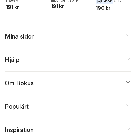
Inbunden
, 2019
Häftad
E-bok
2012
191 kr
191 kr
190 kr
Mina sidor
Hjälp
Om Bokus
Populärt
Inspiration