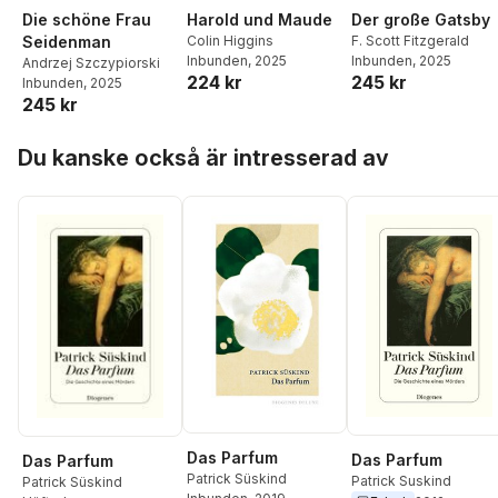
Die schöne Frau
Harold und Maude
Der große Gatsby
Seidenman
Colin Higgins
F. Scott Fitzgerald
Inbunden
, 2025
Inbunden
, 2025
Andrzej Szczypiorski
224 kr
245 kr
Inbunden
, 2025
245 kr
Hoppa över listan
Du kanske också är intresserad av
Das Parfum
Das Parfum
Das Parfum
Patrick Süskind
Patrick Suskind
Patrick Süskind