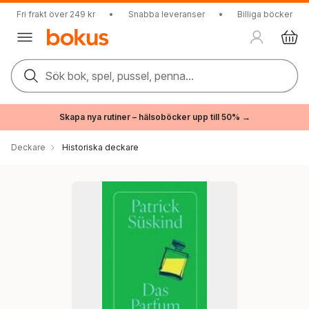
Fri frakt över 249 kr
•
Snabba leveranser
•
Billiga böcker
Sök bok, spel, pussel, penna...
Skapa nya rutiner – hälsoböcker upp till 50% →
Deckare
Historiska deckare