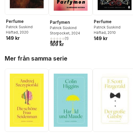
Perfume
Perfume
Parfymen
Patrick Suskind
Patrick Suskind
Patrick Süskind
Häftad
, 2020
Häftad
, 2010
Storpocket
, 2024
149 kr
149 kr
(
1
)
4,0
utav 5 stjärnor. Totalt antal röster:
169 kr
Hoppa över listan
Mer från samma serie