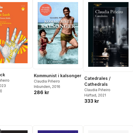
uck
Kommunist i kalsonger
Catedrales /
iñeiro
Claudia Piñeiro
Cathedrals
2023
Inbunden
, 2016
Claudia Piñeiro
1
)
286 kr
stjärnor. Totalt antal röster:
Häftad
, 2021
333 kr