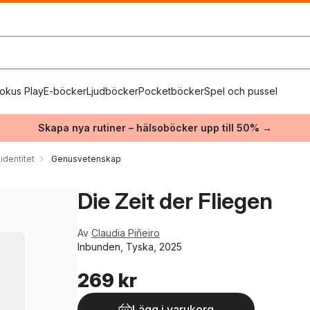
okus Play
E-böcker
Ljudböcker
Pocketböcker
Spel och pussel
Skapa nya rutiner – hälsoböcker upp till 50% →
identitet
Genusvetenskap
Die Zeit der Fliegen
Av
Claudia Piñeiro
Inbunden, Tyska, 2025
269 kr
Lägg i varukorg