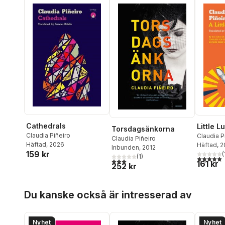
Cathedrals
Little L
Torsdagsänkorna
Claudia Piñeiro
Claudia P
Claudia Piñeiro
Häftad
, 2026
Häftad
, 
Inbunden
, 2012
159 kr
(
(
1
)
5,0
utav 5 
3,0
utav 5 stjärnor. Totalt antal röster:
161 kr
252 kr
Hoppa över listan
Du kanske också är intresserad av
Nyhet
Nyhet