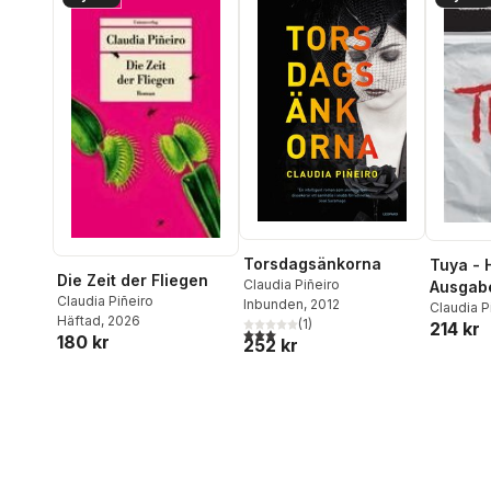
Torsdagsänkorna
Tuya - 
Die Zeit der Fliegen
Claudia Piñeiro
Ausgabe
Claudia Piñeiro
Inbunden
, 2012
Claudia P
Häftad
, 2026
(
1
)
214 kr
3,0
utav 5 stjärnor. Totalt antal röster:
180 kr
252 kr