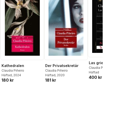
Las grietas de
Kathedralen
Der Privatsekretär
Claudia Piñeiro
Claudia Piñeiro
Claudia Piñeiro
Häftad
Häftad
, 2024
Häftad
, 2020
400 kr
180 kr
181 kr