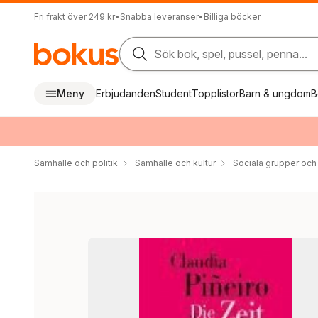
Fri frakt över 249 kr
•
Snabba leveranser
•
Billiga böcker
Sök bok, spel, pussel, penna...
Meny
Erbjudanden
Student
Topplistor
Barn & ungdom
B
Samhälle och politik
Samhälle och kultur
Sociala grupper och 