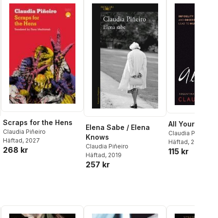
Scraps for the Hens
All Yours
Elena Sabe / Elena
Claudia Piñeiro
Claudia Piñeiro
Knows
Häftad
, 2027
Häftad
, 2011
Claudia Piñeiro
268 kr
115 kr
Häftad
, 2019
257 kr