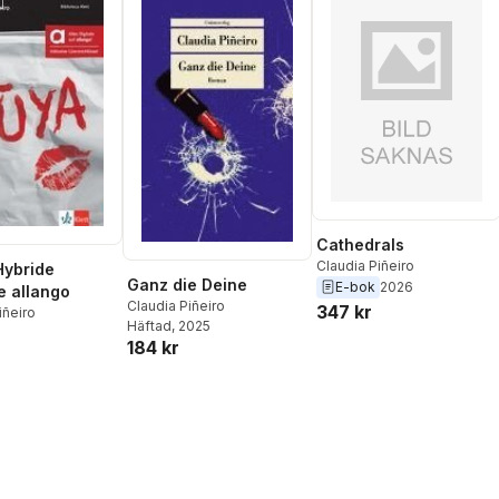
Cathedrals
Claudia Piñeiro
Hybride
Ganz die Deine
E-bok
2026
 allango
Claudia Piñeiro
347 kr
iñeiro
Häftad
, 2025
184 kr