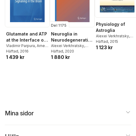
Physiology of
Del 1175
Astroglia
Neuroglia in
Glutamate and ATP
Alexei Verkhratsky
,
Neurodegenerative
at the Interface of
Vladimir Parpura
Häftad
, 2015
Diseases
Alexei Verkhratsky
,
Metabolism and
Vladimir Parpura
,
Arne
1 123 kr
Margaret S. Ho
Häftad
, 2020
,
Robert
Schousboe
Häftad
, 2016
,
Alexei
Signaling in the
1 880 kr
1 439 kr
Zorec
,
Vladimir Parpura
Verkhratsky
Brain
Mina sidor