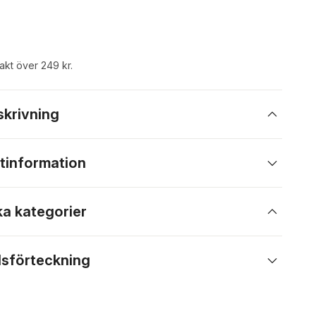
rakt över 249 kr.
skrivning
tinformation
ka kategorier
lsförteckning