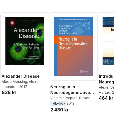
Alexander Disease
Introduction t
Albee Messing
,
Alexei
Neuroglia
Neuroglia in
Verkhratsky
Inbunden
, 2017
,
Vladimir
Alexei Verkhrats
838 kr
Parpura
Neurodegenerative
Parpura
Häftad
, 2014
464 kr
Diseases
Vladimir Parpura
,
Robert
Zorec
,
Margaret S. Ho
,
E-bok
2019
Alexei Verkhratsky
2 430 kr