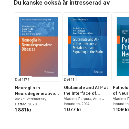
Du kanske också är intresserad av
Del 11
Del 1175
Glutamate and ATP at
Patholo
Neuroglia in
the Interface of
of Neur
Neurodegenerative
Metabolism and
Vladimir Parpura
,
Arne
Vladimir 
Diseases
Alexei Verkhratsky
,
Schousboe
Inbunden
, 2014
,
Alexei
Verkhrat
Inbunden
Margaret S. Ho
Häftad
, 2020
,
Robert
Signaling in the Brain
1 077 kr
1 109 k
Verkhratsky
1 881 kr
Zorec
,
Vladimir Parpura