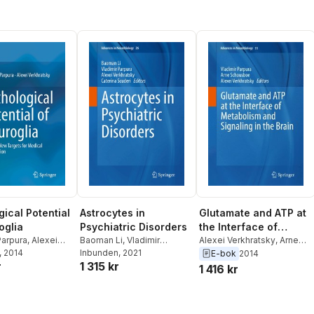
gical Potential
Astrocytes in
Glutamate and ATP at
oglia
Psychiatric Disorders
the Interface of
Parpura
,
Alexei
Baoman Li
,
Vladimir
Metabolism and
Alexei Verkhratsky
,
Arne
sky
, 2014
Parpura
Inbunden
,
Alexei
, 2021
Schousboe
,
Vladimir
E-bok
2014
Signaling in the Brain
r
1 315 kr
Verkhratsky
,
Caterina
Parpura
1 416 kr
Scuderi