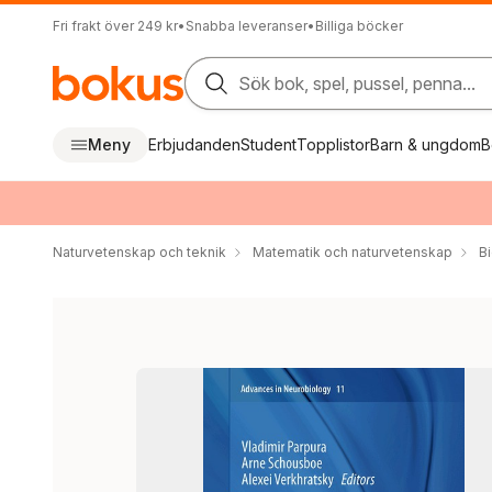
Fri frakt över 249 kr
•
Snabba leveranser
•
Billiga böcker
Sök bok, spel, pussel, penna...
Meny
Erbjudanden
Student
Topplistor
Barn & ungdom
B
Naturvetenskap och teknik
Matematik och naturvetenskap
Bi