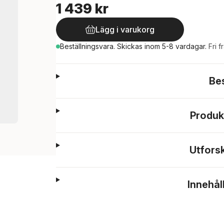
1 439 kr
Lägg i varukorg
Beställningsvara.
Skickas
inom 5-8 vardagar
.
Fri f
Be
Produk
Utfors
Innehål