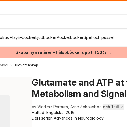
okus Play
E-böcker
Ljudböcker
Pocketböcker
Spel och pussel
Skapa nya rutiner – hälsoböcker upp till 50% →
ologi
Biovetenskap
Glutamate and ATP at t
Metabolism and Signali
Av
Vladimir Parpura
,
Arne Schousboe
och 1 till
Häftad, Engelska, 2016
Del i serien
Advances in Neurobiology