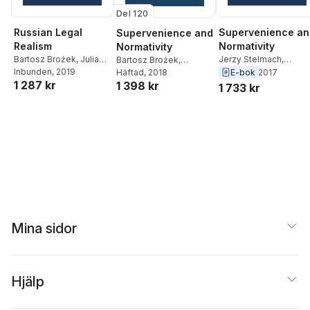
Del 120
Russian Legal
Supervenience an
Supervenience and
Realism
Normativity
Normativity
Bartosz Brożek
,
Julia
Jerzy Stelmach
,
Bartosz Brożek
,
Stanek
Inbunden
,
Jerzy Stelmach
, 2019
Antonino Rotolo
,
E-bok
2017
Antonino Rotolo
Häftad
, 2018
,
Jerzy
1 287 kr
Bartosz Brozek
1 398 kr
Stelmach
1 733 kr
Mina sidor
Hjälp