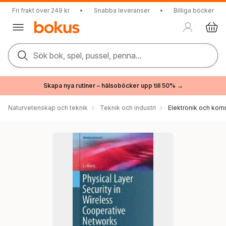
Fri frakt över 249 kr
•
Snabba leveranser
•
Billiga böcker
Sök bok, spel, pussel, penna...
Skapa nya rutiner – hälsoböcker upp till 50% →
Naturvetenskap och teknik
Teknik och industri
Elektronik och kom