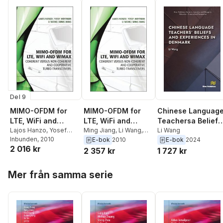
Del 9
MIMO-OFDM for
MIMO-OFDM for
Chinese Languag
LTE, WiFi and
LTE, WiFi and
Teachersa Beliefs
WiMAX
Lajos Hanzo
,
Yosef
WiMAX
Ming Jiang
,
Li Wang
,
and Experiences i
Li Wang
Akhtman
Inbunden
,
, 2010
Li Wang
,
Ming
Yosef Akhtman
,
Lajos
E-bok
2010
E-bok
2024
Denmark
2 016 kr
Jiang
Hanzo
2 357 kr
1 727 kr
Hoppa över listan
Mer från samma serie