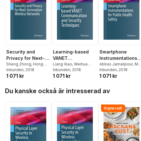
Security and
Learning-based
Smartphone
Privacy for Next-
VANET
Instrumentations
Generation
Sheng Zhong
,
Hong
Communication
Liang Xiao
,
Weihua
for Public Health
Abbas Jamalipour
,
Md
Zhong
Inbunden
,
Xinyi Huang
, 2018
,
Zhuang
Inbunden
,
Sheng Zhou
, 2018
,
Arafat Hossain
Inbunden
, 2018
Wireless Networks
and Security
Safety
1 071 kr
1 071 kr
1 071 kr
Panlong Yang
,
Jin Shi
,
Cailian Chen
Techniques
Lei Xie
,
Kun Wang
Hoppa över listan
Du kanske också är intresserad av
Signerad!