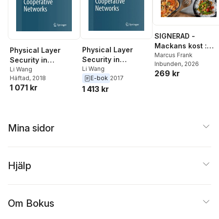
SIGNERAD -
Mackans kost :
Physical Layer
Physical Layer
Middagar och
Marcus Frank
Security in
Security in
Inbunden
, 2026
matlådor
Wireless
Li Wang
Wireless
Li Wang
269 kr
E-bok
2017
Häftad
, 2018
Cooperative
Cooperative
1 071 kr
1 413 kr
Networks
Networks
Mina sidor
Hjälp
Om Bokus