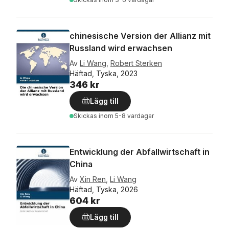
chinesische Version der Allianz mit
Russland wird erwachsen
Av
Li Wang
,
Robert Sterken
Häftad, Tyska, 2023
346 kr
Lägg till
Skickas
inom 5-8 vardagar
Entwicklung der Abfallwirtschaft in
China
Av
Xin Ren
,
Li Wang
Häftad, Tyska, 2026
604 kr
Lägg till