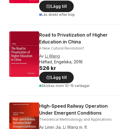
Lägg till
Läs direkt efter köp
Road to Privatization of Higher
Education in China
A New Cultural Revolution?
Av
Li Wang
Häftad, Engelska, 2016
526 kr
Lägg till
Skickas
inom 10-15 vardagar
High-Speed Railway Operation
Under Emergent Conditions
Theoretical Methodology and Applications
Av
Limin Jia
,
Li Wang
m. fl.