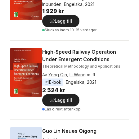
Inbunden, Engelska, 2021
1 929 kr
Lägg till
Skickas
inom 10-15 vardagar
High-Speed Railway Operation
Under Emergent Conditions
Theoretical Methodology and Applications
Av
Yong Qin
,
Li Wang
m. fl.
E-bok
Engelska
, 
2021
2 524 kr
Lägg till
Läs direkt efter köp
Guo Lin Neues Qigong