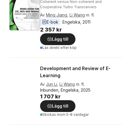
Coherent versus Non-coherent and
Cooperative Turbo Transceivers
Av
Ming Jiang
,
Li Wang
m. fl.
E-bok
Engelska
, 
2011
2 357 kr
Lägg till
Läs direkt efter köp
Development and Review of E-
Learning
Av
Jun Li
,
Li Wang
m. fl.
Inbunden, Engelska, 2025
1 707 kr
Lägg till
Skickas
inom 5-8 vardagar