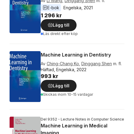
Av
Li Wang
,
Dinggang Shen
m. fl.
E-bok
Engelska
, 
2021
1 296 kr
Lägg till
Läs direkt efter köp
Machine Learning in Dentistry
Av
Ching-Chang Ko
,
Dinggang Shen
m. fl.
Häftad, Engelska, 2022
993 kr
Lägg till
Skickas
inom 10-15 vardagar
Del 9352 - Lecture Notes in Computer Science
Machine Learning in Medical
Imaging