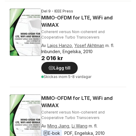
Del 9 - IEEE Press
MIMO-OFDM for LTE, WiFi and
WiMAX
Coherent versus Non-coherent and
Cooperative Turbo Transceivers
Av
Lajos Hanzo
,
Yosef Akhtman
m. fl.
Inbunden, Engelska, 2010
2 016 kr
Lägg till
Skickas
inom 5-8 vardagar
MIMO-OFDM for LTE, WiFi and
WiMAX
Coherent versus Non-coherent and
Cooperative Turbo Transceivers
Av
Ming Jiang
,
Li Wang
m. fl.
E-bok
PDF
, 
Engelska
, 
2010