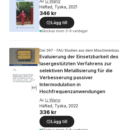
Av
Li Wang
Häftad, Tyska, 2021
346 kr
Lägg till
Skickas
inom 3-6 vardagar
Del 397 - FAU Studien aus dem Maschinenbau
Evaluierung der Einsetzbarkeit des
lasergestützten Verfahrens zur
selektiven Metallisierung für die
Verbesserung passiver
Intermodulation in
Hochfrequenzanwendungen
Av
Li Wang
Häftad, Tyska, 2022
336 kr
Lägg till
Skickas
inom 3-6 vardagar