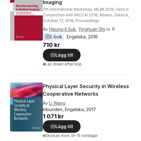
Imaging
7th International Workshop, MLMI 2016, Held in
Conjunction with MICCAI 2016, Athens, Greece,
October 17, 2016, Proceedings
Av
Heung-Il Suk
,
Yinghuan Shi
m. fl.
E-bok
Engelska
, 
2016
710 kr
Lägg till
Läs direkt efter köp
Physical Layer Security in Wireless
Cooperative Networks
Av
Li Wang
Inbunden, Engelska, 2017
1 071 kr
Lägg till
Skickas
inom 10-15 vardagar