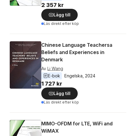
2 357 kr
Lägg till
Läs direkt efter köp
Chinese Language Teachersa
Beliefs and Experiences in
Denmark
Av
Li Wang
E-bok
Engelska
, 
2024
1 727 kr
Lägg till
Läs direkt efter köp
MIMO-OFDM for LTE, WiFi and
WiMAX