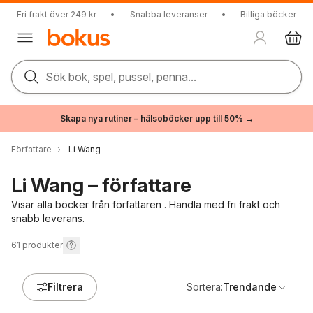
Fri frakt över 249 kr
•
Snabba leveranser
•
Billiga böcker
Sök bok, spel, pussel, penna...
Skapa nya rutiner – hälsoböcker upp till 50% →
Författare
Li Wang
Li Wang – författare
Visar alla böcker från författaren . Handla med fri frakt och
snabb leverans.
61
produkter
Filtrera
Sortera:
Trendande