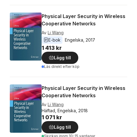
Physical Layer Security in Wireless
Cooperative Networks
Av
Li Wang
E-bok
Engelska
, 
2017
1 413 kr
Lägg till
Läs direkt efter köp
Physical Layer Security in Wireless
Cooperative Networks
Av
Li Wang
Häftad, Engelska, 2018
1 071 kr
Lägg till
Skickas
inom 10-15 vardagar