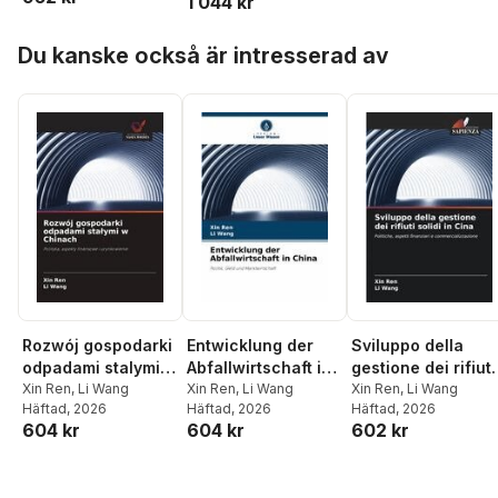
1 044 kr
Hoppa över listan
Du kanske också är intresserad av
Rozwój gospodarki
Entwicklung der
Sviluppo della
odpadami stalymi w
Abfallwirtschaft in
gestione dei rifiuti
Chinach
Xin Ren
,
Li Wang
China
Xin Ren
,
Li Wang
solidi in Cina
Xin Ren
,
Li Wang
Häftad
, 2026
Häftad
, 2026
Häftad
, 2026
604 kr
604 kr
602 kr