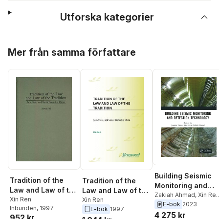
Utforska kategorier
Hoppa över listan
Mer från samma författare
Building Seismic
Tradition of the
Tradition of the
Monitoring and
Law and Law of the
Law and Law of the
Detection
Zakiah Ahmad
,
Xin Re
Tradition
Xin Ren
Tradition
Xin Ren
Junwen Zhang
E-bok
2023
Technology
Inbunden
, 1997
E-bok
1997
4 275 kr
952 kr