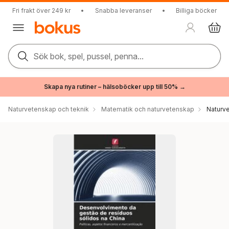
Fri frakt över 249 kr
•
Snabba leveranser
•
Billiga böcker
Sök bok, spel, pussel, penna...
Skapa nya rutiner – hälsoböcker upp till 50% →
Naturvetenskap och teknik
Matematik och naturvetenskap
Naturv